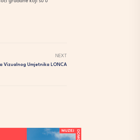
moći građane koji su u
NEXT
ba Vizualnog Umjetnika LONCA