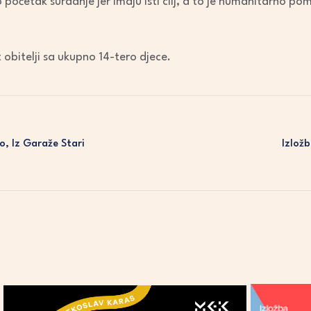
o početak suradnje jer imaju isti cilj, a to je humanitarno po
 obitelji sa ukupno 14-tero djece.
, Iz Garaže Stari
Izlož