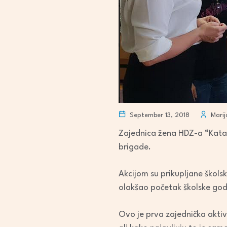
September 13, 2018
Marij
Zajednica žena HDZ-a “Katar
brigade.
Akcijom su prikupljane školsk
olakšao početak školske god
Ovo je prva zajednička akti