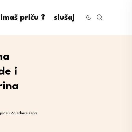
imaš priču ?
slušaj
na
de i
rina
gade i Zajednice žena