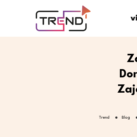
v
Z
Dom
Zaj
Trend
Blog