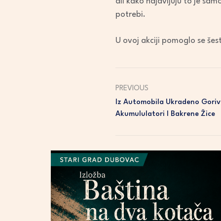
ali kako najavljuju to je sam
potrebi.
U ovoj akciji pomoglo se šest
PREVIOUS
Iz Automobila Ukradeno Gorivo
Akumululatori I Bakrene Žice