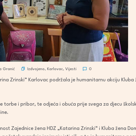
Izdvojeno
,
Karlovac
,
Vijesti
a Granić
0
ina Zrinski” Karlovac podržala je humanitarnu akciju Kluba
e torbe i pribor, te odjeća i obuća prije svega za djecu škols
ine.
vnost Zajednice žena HDZ „Katarina Zrinski“ i Kluba žena Do