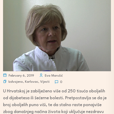
February 6, 2019
Eva Marušić
Izdvojeno
,
Karlovac
,
Vijesti
0
U Hrvatskoj je zabilježeno više od 250 tisuća oboljelih
od dijabetesa ili šećerne bolesti. Pretpostavlja se da je
broj oboljelih puno viši, te da stalno raste ponajviše
zbog današnjeg načina života koji uključuje nezdravu