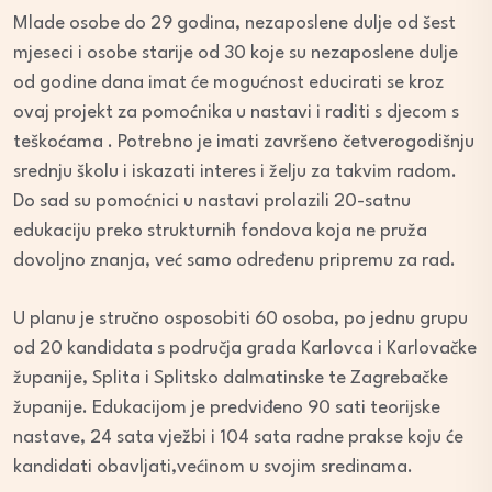
Mlade osobe do 29 godina, nezaposlene dulje od šest
mjeseci i osobe starije od 30 koje su nezaposlene dulje
od godine dana imat će mogućnost educirati se kroz
ovaj projekt za pomoćnika u nastavi i raditi s djecom s
teškoćama . Potrebno je imati završeno četverogodišnju
srednju školu i iskazati interes i želju za takvim radom.
Do sad su pomoćnici u nastavi prolazili 20-satnu
edukaciju preko strukturnih fondova koja ne pruža
dovoljno znanja, već samo određenu pripremu za rad.
U planu je stručno osposobiti 60 osoba, po jednu grupu
od 20 kandidata s područja grada Karlovca i Karlovačke
županije, Splita i Splitsko dalmatinske te Zagrebačke
županije. Edukacijom je predviđeno 90 sati teorijske
nastave, 24 sata vježbi i 104 sata radne prakse koju će
kandidati obavljati,većinom u svojim sredinama.