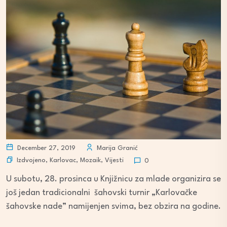
December 27, 2019
Marija Granić
Izdvojeno
,
Karlovac
,
Mozaik
,
Vijesti
0
U subotu, 28. prosinca u Knjižnicu za mlade organizira se
još jedan tradicionalni šahovski turnir „Karlovačke
šahovske nade” namijenjen svima, bez obzira na godine.