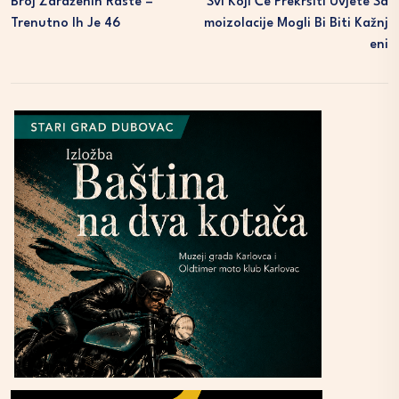
Broj Zaraženih Raste –
Svi Koji Će Prekršiti Uvjete Sa
Trenutno Ih Je 46
Moizolacije Mogli Bi Biti Kažnj
Eni