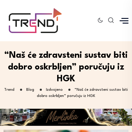
“Naš će zdravsteni sustav biti
dobro oskrbljen” poručuju iz
HGK
Trend
Blog
Izdvojeno
“Naš će zdravsteni sustav biti
dobro oskrbljen” poručuju iz HGK