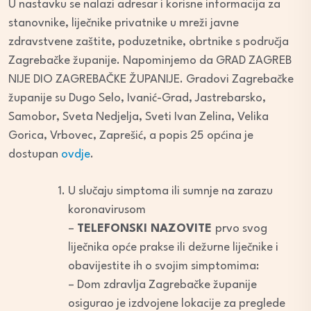
U nastavku se nalazi adresar i korisne informacija za
stanovnike, liječnike privatnike u mreži javne
zdravstvene zaštite, poduzetnike, obrtnike s područja
Zagrebačke županije. Napominjemo da GRAD ZAGREB
NIJE DIO ZAGREBAČKE ŽUPANIJE. Gradovi Zagrebačke
županije su Dugo Selo, Ivanić-Grad, Jastrebarsko,
Samobor, Sveta Nedjelja, Sveti Ivan Zelina, Velika
Gorica, Vrbovec, Zaprešić, a popis 25 općina je
dostupan
ovdje
.
U slučaju simptoma ili sumnje na zarazu
koronavirusom
–
TELEFONSKI NAZOVITE
prvo svog
liječnika opće prakse ili dežurne liječnike i
obavijestite ih o svojim simptomima:
– Dom zdravlja Zagrebačke županije
osigurao je izdvojene lokacije za preglede