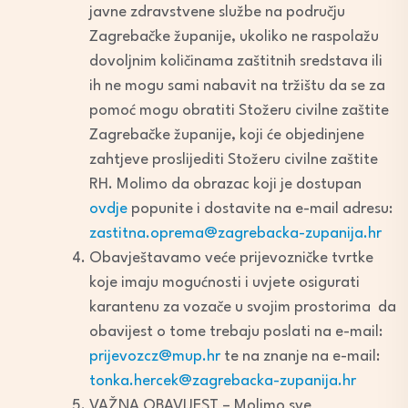
javne zdravstvene službe na području
Zagrebačke županije, ukoliko ne raspolažu
dovoljnim količinama zaštitnih sredstava ili
ih ne mogu sami nabavit na tržištu da se za
pomoć mogu obratiti Stožeru civilne zaštite
Zagrebačke županije, koji će objedinjene
zahtjeve proslijediti Stožeru civilne zaštite
RH. Molimo da obrazac koji je dostupan
ovdje
popunite i dostavite na e-mail adresu:
zastitna.oprema@zagrebacka-zupanija.hr
Obavještavamo veće prijevozničke tvrtke
koje imaju mogućnosti i uvjete osigurati
karantenu za vozače u svojim prostorima da
obavijest o tome trebaju poslati na e-mail:
prijevozcz@mup.hr
te na znanje na e-mail:
tonka.hercek@zagrebacka-zupanija.hr
VAŽNA OBAVIJEST – Molimo sve