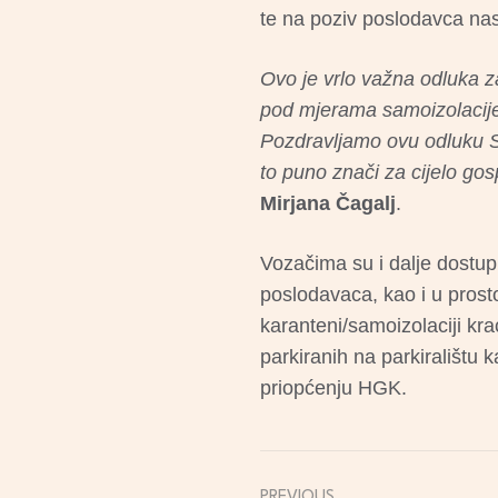
te na poziv poslodavca nas
Ovo je vrlo važna odluka za
pod mjerama samoizolacije 
Pozdravljamo ovu odluku Sto
to puno znači za cijelo go
Mirjana Čagalj
.
Vozačima su i dalje dostup
poslodavaca, kao i u prosto
karanteni/samoizolaciji kr
parkiranih na parkiralištu 
priopćenju HGK.
PREVIOUS