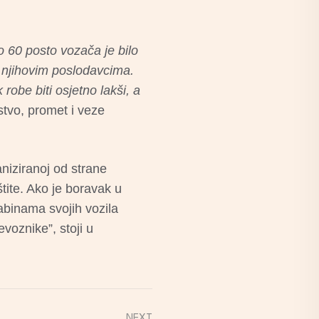
o 60 posto vozača je bilo
e njihovim poslodavcima.
robe biti osjetno lakši, a
stvo, promet i veze
niziranoj od strane
tite. Ako je boravak u
abinama svojih vozila
evoznike”, stoji u
NEXT