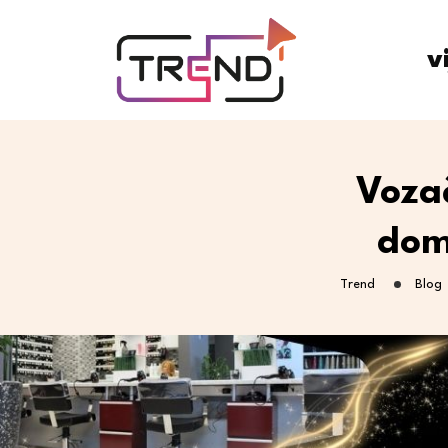
v
Voza
dom
Trend
Blog