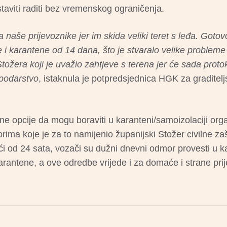
taviti raditi bez vremenskog ograničenja.
 naše prijevoznike jer im skida veliki teret s leđa. Gotov
i karantene od 14 dana, što je stvaralo velike problem
žera koji je uvažio zahtjeve s terena jer će sada protok 
spodarstvo
, istaknula je potpredsjednica HGK za graditelj
ne opcije da mogu boraviti u karanteni/samoizolaciji orga
rima koje je za to namijenio županijski Stožer civilne zaš
aći od 24 sata, vozači su dužni dnevni odmor provesti u k
karantene, a ove odredbe vrijede i za domaće i strane prij