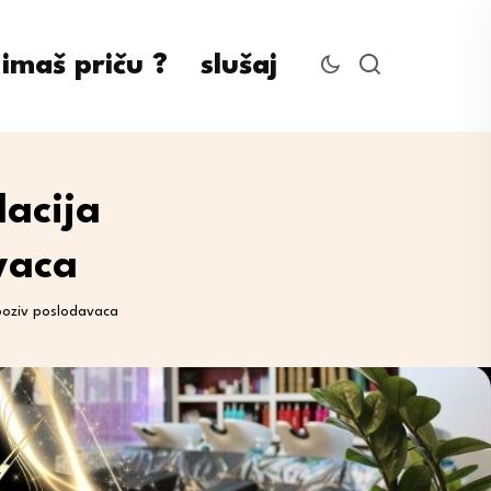
imaš priču ?
slušaj
acija
vaca
poziv poslodavaca