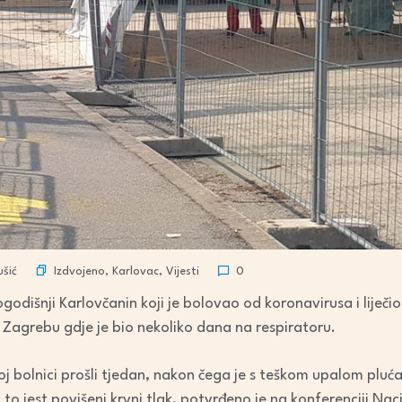
Izdvojeno
,
Karlovac
,
Vijesti
šić
0
odišnji Karlovčanin koji je bolovao od koronavirusa i liječio s
 u Zagrebu gdje je bio nekoliko dana na respiratoru.
koj bolnici prošli tjedan, nakon čega je s teškom upalom plu
, to jest povišeni krvni tlak, potvrđeno je na konferenciji Na