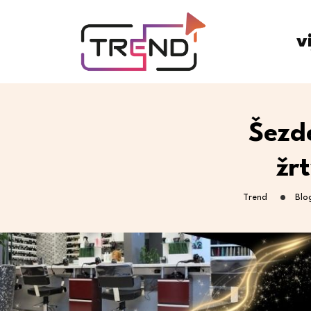
v
Šezd
žr
Trend
Blo