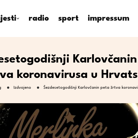
ijesti
radio
sport
impressum
esetogodišnji Karlovčanin
tva koronavirusa u Hrvats
g
Izdvojeno
Šezdesetogodišnji Karlovčanin peta žrtva koronavi