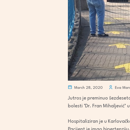
March 28, 2020
Eva Maru
Jutros je preminuo šezdesetog
bolesti ‘Dr. Fran Mihaljević’
Hospitaliziran je u Karlovač
Pacijent je imao hipertenziju