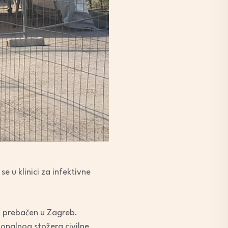
e u klinici za infektivne
ća prebačen u Zagreb.
cionalnog stožera civilne