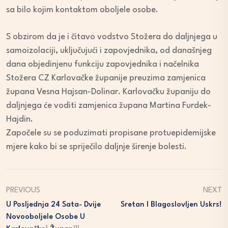
sa bilo kojim kontaktom oboljele osobe.
S obzirom da je i čitavo vodstvo Stožera do daljnjega u
samoizolaciji, uključujući i zapovjednika, od današnjeg
dana objedinjenu funkciju zapovjednika i načelnika
Stožera CZ Karlovačke županije preuzima zamjenica
župana Vesna Hajsan-Dolinar. Karlovačku županiju do
daljnjega će voditi zamjenica župana Martina Furdek-
Hajdin.
Započele su se poduzimati propisane protuepidemijske
mjere kako bi se spriječilo daljnje širenje bolesti.
PREVIOUS
NEXT
U Posljednja 24 Sata- Dvije
Sretan I Blagoslovljen Uskrs!
Novooboljele Osobe U