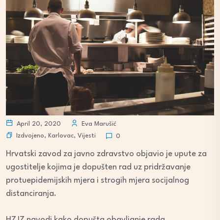
April 20, 2020
Eva Marušić
Izdvojeno
,
Karlovac
,
Vijesti
0
Hrvatski zavod za javno zdravstvo objavio je upute za
ugostitelje kojima je dopušten rad uz pridržavanje
protuepidemijskih mjera i strogih mjera socijalnog
distanciranja.
HZJZ navodi kako dopušta obavljanje rada