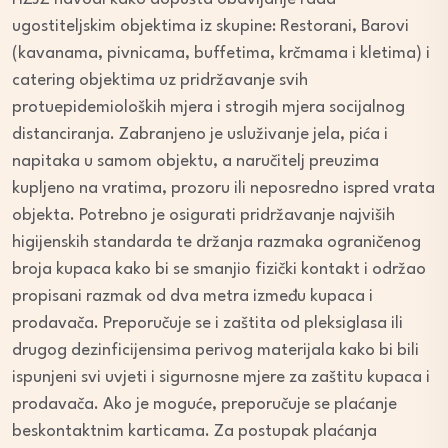
ugostiteljskim objektima iz skupine: Restorani, Barovi
(kavanama, pivnicama, buffetima, krčmama i kletima) i
catering objektima uz pridržavanje svih
protuepidemioloških mjera i strogih mjera socijalnog
distanciranja. Zabranjeno je usluživanje jela, pića i
napitaka u samom objektu, a naručitelj preuzima
kupljeno na vratima, prozoru ili neposredno ispred vrata
objekta. Potrebno je osigurati pridržavanje najviših
higijenskih standarda te držanja razmaka ograničenog
broja kupaca kako bi se smanjio fizički kontakt i održao
propisani razmak od dva metra između kupaca i
prodavača. Preporučuje se i zaštita od pleksiglasa ili
drugog dezinficijensima perivog materijala kako bi bili
ispunjeni svi uvjeti i sigurnosne mjere za zaštitu kupaca i
prodavača. Ako je moguće, preporučuje se plaćanje
beskontaktnim karticama. Za postupak plaćanja