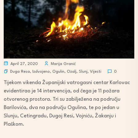
April 27, 2020
Marija Granić
Duga Resa
,
Izdvojeno
,
Ogulin
,
Ozalj
,
Slunj
,
Vijesti
0
Tijekom vikenda Županijski vatrogasni centar Karlovac
evidentirao je 14 intervencija, od čega je 11 požara
otvorenog prostora. Tri su zabilježena na području
Barilovića, dva na području Ogulina, te po jedan u
Slunju, Cetingradu, Dugoj Resi, Vojniću, Žakanju i
Plaškom.