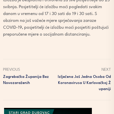
Izložba je besplatna i otvorena za sve posjetitelje do 25
svibnja. Posjetitelji će izložbu moći pogledati svakim
danom u vremenu od 17 i 30 sati do 19 i 30 sati. S
obzirom na još važeće mjere sprječavanja zaraze
COVID-19, posjetitelji će izložbu moći posjetiti poštujući
preporučene mjere o socijalnom distanciranju.
PREVIOUS
NEXT
Zagrebačka Županija Bez
Izlječena Još Jedna Osoba Od
Novozaraženih
Koronavirusa U Karlovačkoj Ž
Upaniji