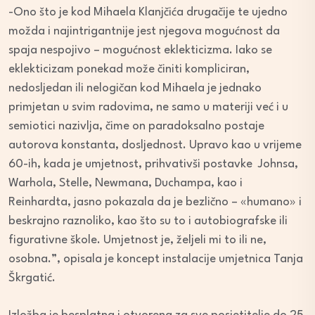
-Ono što je kod Mihaela Klanjčića drugačije te ujedno
možda i najintrigantnije jest njegova mogućnost da
spaja nespojivo – mogućnost eklekticizma. Iako se
eklekticizam ponekad može činiti kompliciran,
nedosljedan ili nelogičan kod Mihaela je jednako
primjetan u svim radovima, ne samo u materiji već i u
semiotici nazivlja, čime on paradoksalno postaje
autorova konstanta, dosljednost. Upravo kao u vrijeme
60-ih, kada je umjetnost, prihvativši postavke Johnsa,
Warhola, Stelle, Newmana, Duchampa, kao i
Reinhardta, jasno pokazala da je bezlično – «humano» i
beskrajno raznoliko, kao što su to i autobiografske ili
figurativne škole. Umjetnost je, željeli mi to ili ne,
osobna.”, opisala je koncept instalacije umjetnica Tanja
Škrgatić.