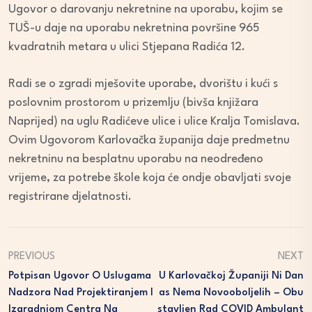
Ugovor o darovanju nekretnine na uporabu, kojim se
TUŠ-u daje na uporabu nekretnina površine 965
kvadratnih metara u ulici Stjepana Radića 12.
Radi se o zgradi mješovite uporabe, dvorištu i kući s
poslovnim prostorom u prizemlju (bivša knjižara
Naprijed) na uglu Radićeve ulice i ulice Kralja Tomislava.
Ovim Ugovorom Karlovačka županija daje predmetnu
nekretninu na besplatnu uporabu na neodređeno
vrijeme, za potrebe škole koja će ondje obavljati svoje
registrirane djelatnosti.
PREVIOUS
NEXT
Potpisan Ugovor O Uslugama
U Karlovačkoj Županiji Ni Dan
Nadzora Nad Projektiranjem I
As Nema Novooboljelih – Obu
Izgradnjom Centra Na
Stavljen Rad COVID Ambulant