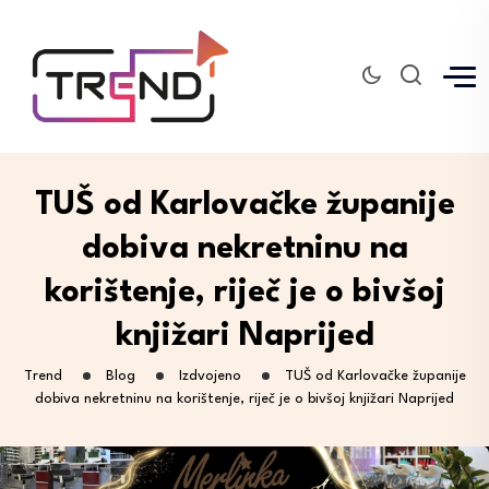
TUŠ od Karlovačke županije
dobiva nekretninu na
korištenje, riječ je o bivšoj
knjižari Naprijed
Trend
Blog
Izdvojeno
TUŠ od Karlovačke županije
dobiva nekretninu na korištenje, riječ je o bivšoj knjižari Naprijed