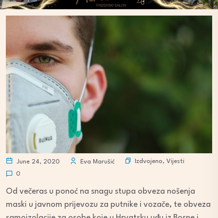
Izdvojeno
,
Vijesti
June 24, 2020
Eva Marušić
0
Od večeras u ponoć na snagu stupa obveza nošenja
maski u javnom prijevozu za putnike i vozače, te obveza
samoizolacije za osobe koje u Hrvatsku uđu iz Bosne i