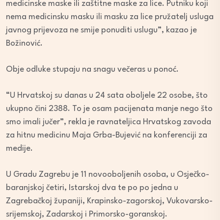
medicinske maske ili zaštitne maske za lice. Putniku koji
nema medicinsku masku ili masku za lice pružatelj usluga
javnog prijevoza ne smije ponuditi uslugu”, kazao je
Božinović.
Obje odluke stupaju na snagu večeras u ponoć.
“U Hrvatskoj su danas u 24 sata oboljele 22 osobe, što
ukupno čini 2388. To je osam pacijenata manje nego što
smo imali jučer”, rekla je ravnateljica Hrvatskog zavoda
za hitnu medicinu Maja Grba-Bujević na konferenciji za
medije.
U Gradu Zagrebu je 11 novooboljenih osoba, u Osječko-
baranjskoj četiri, Istarskoj dva te po po jedna u
Zagrebačkoj županiji, Krapinsko-zagorskoj, Vukovarsko-
srijemskoj, Zadarskoj i Primorsko-goranskoj.