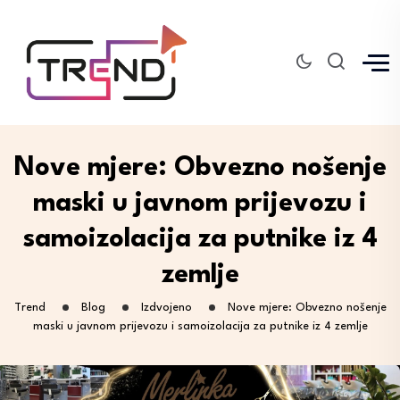
Nove mjere: Obvezno nošenje
maski u javnom prijevozu i
samoizolacija za putnike iz 4
zemlje
Trend
Blog
Izdvojeno
Nove mjere: Obvezno nošenje
maski u javnom prijevozu i samoizolacija za putnike iz 4 zemlje