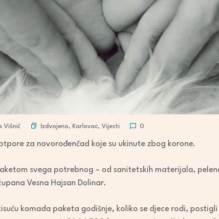
Izdvojeno
,
Karlovac
,
Vijesti
 Višnić
0
otpore za novorođenčad koje su ukinute zbog korone.
aketom svega potrebnog – od sanitetskih materijala, pelen
 župana Vesna Hajsan Dolinar.
suću komada paketa godišnje, koliko se djece rodi, postigl