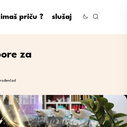
imaš priču ?
slušaj
ore za
orođenčad