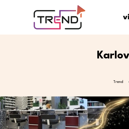
v
Karlo
Trend