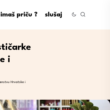
imaš priču ?
slušaj
stičarke
e i
venstvu Hrvatske i