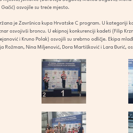
 Gačić) osvojile su treće mjesto.
žana je Završnica kupa Hrvatske C program. U kategoriji ka
znar osvojivši broncu. U ekipnoj konkurenciji kadeti (Filip Krzn
janović i Kruno Polak) osvojili su srebrno odličje. Ekipa mlađ
ja Rožman, Nina Miljenović, Dora Martišković i Lara Đurić, o