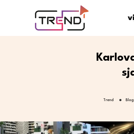
v
Karlova
sj
Trend
Blog