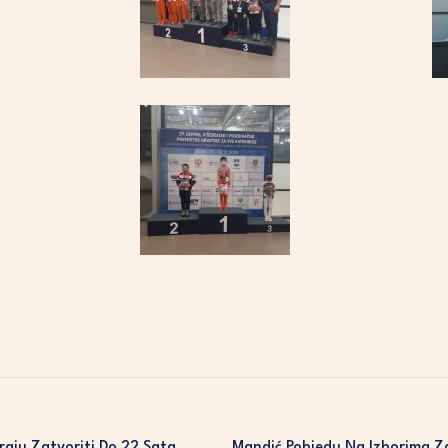
raju Zatvoriti Do 22 Sata
Mandić Pobjedu Na Izborima Z