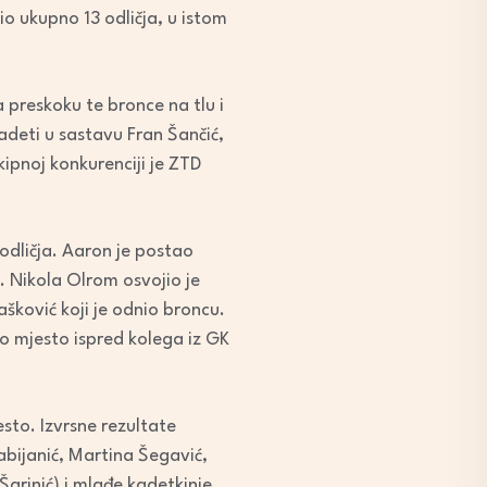
o ukupno 13 odličja, u istom
 preskoku te bronce na tlu i
kadeti u sastavu Fran Šančić,
kipnoj konkurenciji je ZTD
 odličja. Aaron je postao
. Nikola Olrom osvojio je
lašković koji je odnio broncu.
vo mjesto ispred kolega iz GK
sto. Izvrsne rezultate
abijanić, Martina Šegavić,
Šarinić) i mlađe kadetkinje