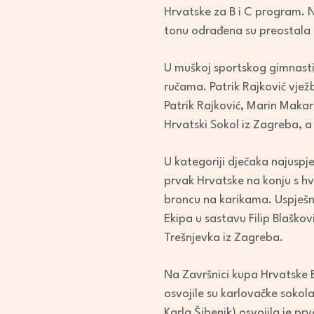
Hrvatske za B i C program. N
tonu odrađena su preostala 
U muškoj sportskog gimnastic
ručama. Patrik Rajković vježb
Patrik Rajković, Marin Makaru
Hrvatski Sokol iz Zagreba, a
U kategoriji dječaka najuspje
prvak Hrvatske na konju s hv
broncu na karikama. Uspješni n
Ekipa u sastavu Filip Blaškov
Trešnjevka iz Zagreba.
Na Završnici kupa Hrvatske B
osvojile su karlovačke sokol
Karla Šibenik) osvojila je p