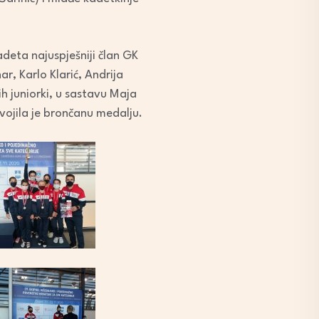
deta najuspješniji član GK
ar, Karlo Klarić, Andrija
ih juniorki, u sastavu Maja
svojila je brončanu medalju.