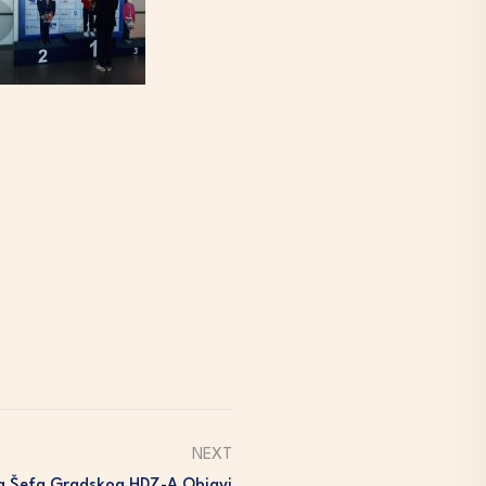
NEXT
a Šefa Gradskog HDZ-A Objavi