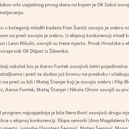
akon vrlo uspješnog prvog dana na kojem je GK Sokol osvoji
natjecanja.
i u kategoriji mlađih kadeta Fran Šančić osvojio je srebro na
om na preči osvojio je srebro. U ekipnoj konkurenciji mlađi 
n i Leon Mikulić, osvojili su treće mjesto. Prvak Hrvatske u e
 viceprvak GK Dišpet iz Šibenika.
šniji sokolaš bio je Aaron Funtek osvojivši četiri pojedinačna
ataljkama i preči te dodao još broncu na preskoku i višeboju
a preči su bili i Matej Štanjer koji je osvojio srebro i Filip B
ić, Aaron Funtek, Matej Štanjer i Nikola Olrom osvojili su pr
 program najuspješnija je bila Nera Đurić osvojivši drugo mje
ašice u ekipnoj konkurenciji. Ekipa seniorki (Ana Magdalena F
rvo mjesto, juniorke (Doroteja Šegavić, Matea Šegavić, Mona 