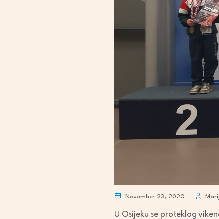
November 23, 2020
Mari
U Osijeku se proteklog viken