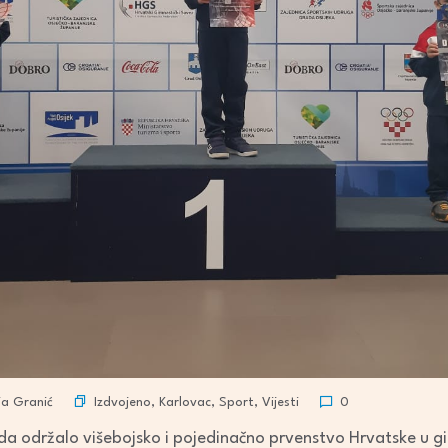
Izdvojeno
,
Karlovac
,
Sport
,
Vijesti
ja Granić
0
da održalo višebojsko i pojedinačno prvenstvo Hrvatske u g