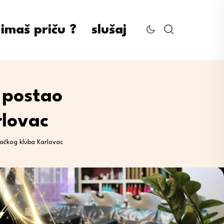
imaš priču ?
slušaj
 postao
rlovac
ačkog kluba Karlovac