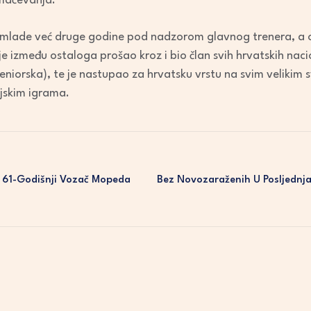
 mačevanja.
 i mlade već druge godine pod nadzorom glavnog trenera, a
je između ostaloga prošao kroz i bio član svih hrvatskih nacion
seniorska), te je nastupao za hrvatsku vrstu na svim velikim 
jskim igrama.
en 61-Godišnji Vozač Mopeda
Bez Novozaraženih U Posljednja