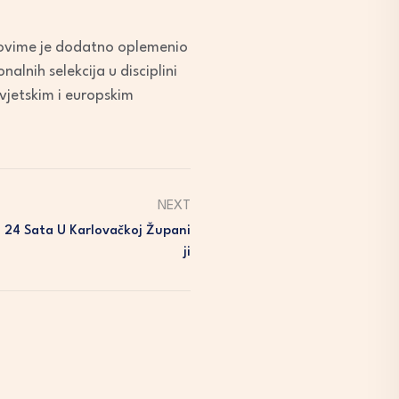
 ovime je dodatno oplemenio
alnih selekcija u disciplini
svjetskim i europskim
NEXT
 24 Sata U Karlovačkoj Župani
Ji