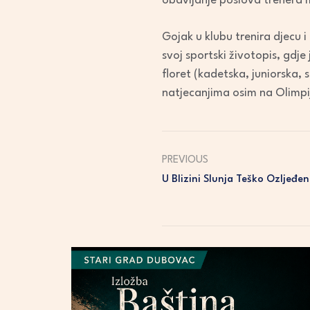
obavljanje poslova trenera
Gojak u klubu trenira djecu
svoj sportski životopis, gdje 
floret (kadetska, juniorska, 
natjecanjima osim na Olimpi
PREVIOUS
U Blizini Slunja Teško Ozljeđ