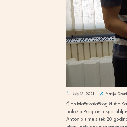
July 12, 2021
Marija Grani
Član Mačevalačkog kluba Karlo
položio Program osposobljav
Antonio time s tek 20 godin