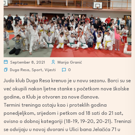
September 8, 2021
Marija Granić
Duga Resa
,
Sport
,
Vijesti
0
Judo klub Duga Resa krenuo je u novu sezonu. Borci su se
već okupili nakon ljetne stanke s početkom nove školske
godine, a Klub je otvoren za nove članove.
Termini treninga ostaju kao i proteklih godina
ponedjeljkom, srijedom i petkom od 18 sati do 21 sat,
ovisno o dobnoj kategoriji (18-19, 19-20, 20-21). Treninzi
se odvijaju u novoj dvorani u Ulici bana Jelačića 71 u