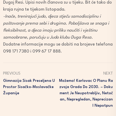
Dugoj Resi. Upisi novih članova su u tijeku. Bit će tako do
kraja rujna te tijekom listopada.
-Inače, trenirajući judo, djeca stječu samodisciplinu i
poštovanje prema sebi i drugima. Poboljšava se snaga i
fleksibilnost, a djeca imaju priliku naučiti i vještinu
samoobrane, poručuju u Judo klubu Duga Resa.
Dodatne informacije mogu se dobiti na brojeve telefona
098 171 7380 i 099 67 17 888.
PREVIOUS
NEXT
Gimnazija Sisak Preseljena U
Možemo! Karlovac O Planu Ra
Prostor Sisačko-Moslavačke
Zvoja Grada Do 2030. – Doku
Županije
Ment Je Neupotrebljiv, Netoč
An, Nepregledan, Neprecizan
I Nepotpun