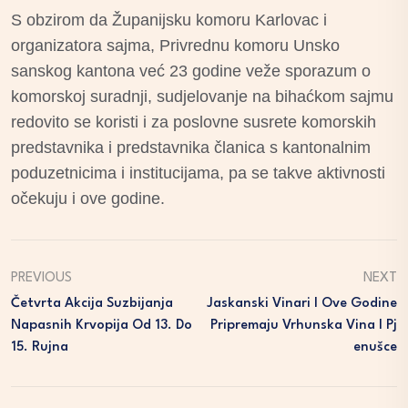
S obzirom da Županijsku komoru Karlovac i
organizatora sajma, Privrednu komoru Unsko
sanskog kantona već 23 godine veže sporazum o
komorskoj suradnji, sudjelovanje na bihaćkom sajmu
redovito se koristi i za poslovne susrete komorskih
predstavnika i predstavnika članica s kantonalnim
poduzetnicima i institucijama, pa se takve aktivnosti
očekuju i ove godine.
PREVIOUS
NEXT
Četvrta Akcija Suzbijanja
Jaskanski Vinari I Ove Godine
Napasnih Krvopija Od 13. Do
Pripremaju Vrhunska Vina I Pj
15. Rujna
Enušce