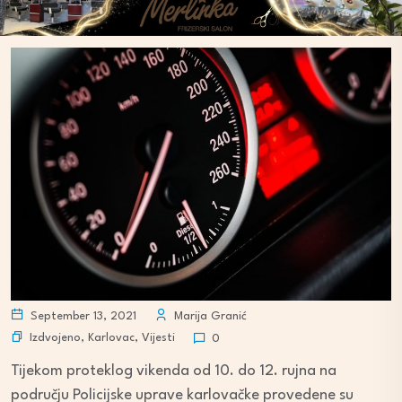
September 13, 2021
Marija Granić
Izdvojeno
,
Karlovac
,
Vijesti
0
Tijekom proteklog vikenda od 10. do 12. rujna na
području Policijske uprave karlovačke provedene su