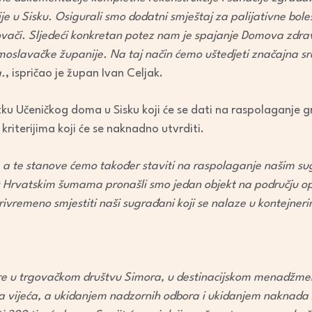
ogije u Sisku. Osigurali smo dodatni smještaj za palijativne bole
ovači. Sljedeći konkretan potez nam je spajanje Domova zdravlj
oslavačke županije. Na taj način ćemo uštedjeti značajna sre
a.
, ispričao je župan Ivan Celjak.
ku Učeničkog doma u Sisku koji će se dati na raspolaganje 
riterijima koji će se naknadno utvrditi.
a te stanove ćemo također staviti na raspolaganje našim su
s Hrvatskim šumama pronašli smo jedan objekt na području o
 privremeno smjestiti naši sugrađani koji se nalaze u kontejner
e u trgovačkom društvu Simora, u destinacijskom menadžment
 vijeća, a ukidanjem nadzornih odbora i ukidanjem naknada 