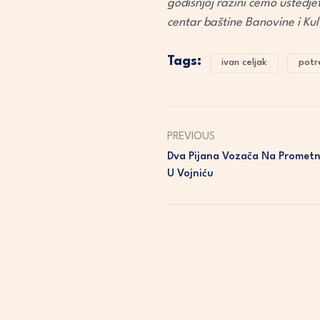
godišnjoj razini ćemo uštedjet
centar baštine Banovine i Kul
Tags:
ivan celjak
potr
PREVIOUS
Dva Pijana Vozača Na Prometn
U Vojniću