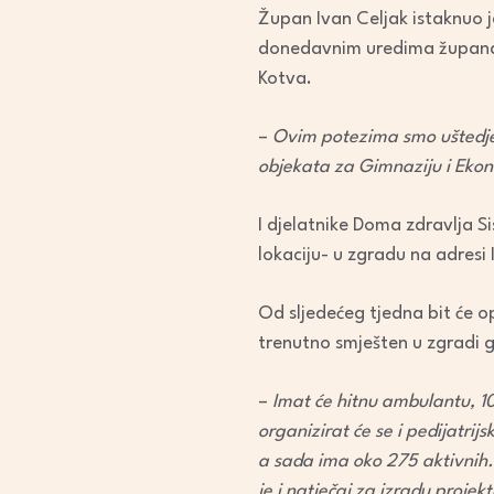
Župan Ivan Celjak istaknuo j
donedavnim uredima župana, 
Kotva.
–
Ovim potezima smo uštedjel
objekata za Gimnaziju i Ekon
I djelatnike Doma zdravlja S
lokaciju- u zgradu na adresi
Od sljedećeg tjedna bit će opr
trenutno smješten u zgradi g
–
Imat će hitnu ambulantu, 10 
organizirat će se i pedijatri
a sada ima oko 275 aktivnih.
je i natječaj za izradu proje