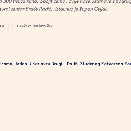
i 300 tisuća kuna. Spojit ćemo i dvije naše ustanove s područj
turni centar Braće Radić., istaknuo je župan Celjak.
esi
sisačko-moslavačka
icama, Jedan U Karlovcu Drugi
Do 15. Studenog Zatvorena Z