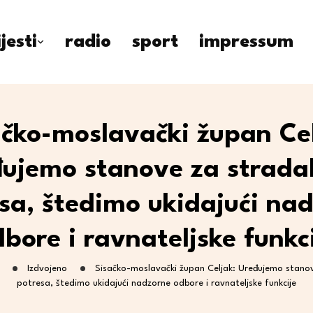
ijesti
radio
sport
impressum
ačko-moslavački župan Cel
ujemo stanove za strada
sa, štedimo ukidajući na
bore i ravnateljske funkc
Izdvojeno
Sisačko-moslavački župan Celjak: Uređujemo stano
potresa, štedimo ukidajući nadzorne odbore i ravnateljske funkcije