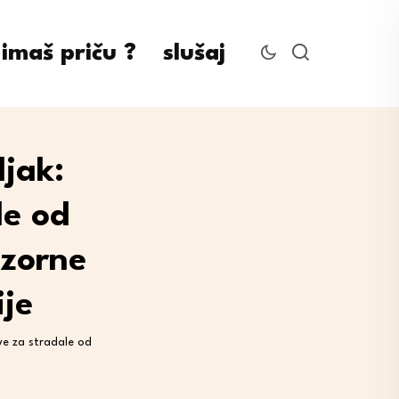
imaš priču ?
slušaj
jak:
le od
dzorne
ije
ve za stradale od