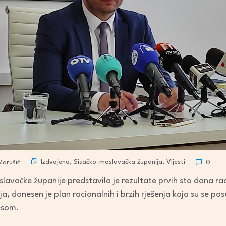
Izdvojeno
,
Sisačko-moslavačka županija
,
Vijesti
arušić
0
slavačke županije predstavila je rezultate prvih sto dana 
ja, donesen je plan racionalnih i brzih rješenja koja su se po
esom.