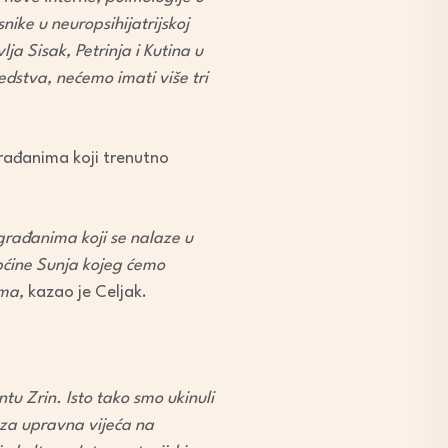
snike u neuropsihijatrijskoj
a Sisak, Petrinja i Kutina u
dstva, nećemo imati više tri
građanima koji trenutno
građanima koji se nalaze u
pćine Sunja kojeg ćemo
ima,
kazao je Celjak.
u Zrin. Isto tako smo ukinuli
za upravna vijeća na