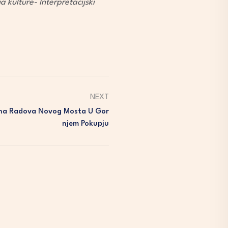
a kulture- Interpretacijski
NEXT
ona Radova Novog Mosta U Gor
Njem Pokupju