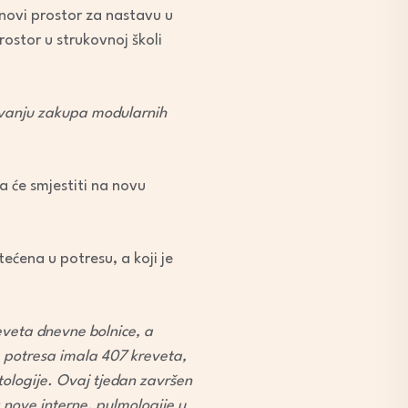
 novi prostor za nastavu u
ostor u strukovnoj školi
avanju zakupa modularnih
a će smjestiti na novu
tećena u potresu, a koji je
reveta dnevne bolnice, a
je potresa imala 407 kreveta,
tologije. Ovaj tjedan završen
: nove interne, pulmologije u