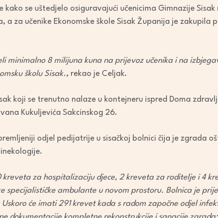
e kako se uštedjelo osiguravajući učenicima Gimnazije Sisak
a za učenike Ekonomske škole Sisak Županija je zakupila pr
i minimalno 8 milijuna kuna na prijevoz učenika i na izbjeg
omsku školu Sisak.
, rekao je Celjak.
isak koji se trenutno nalaze u kontejneru ispred Doma zdravlj
 Ivana Kukuljevića Sakcinskog 26.
emljeniji odjel pedijatrije u sisačkoj bolnici čija je zgrada oš
inekologije.
kreveta za hospitalizaciju djece, 2 kreveta za roditelje i 4 k
jske specijalističke ambulante u novom prostoru. Bolnica je pri
 Uskoro će imati 291 krevet kada s radom započne odjel infek
ktne dokumentacije kompletne rekonstrukcije i sanacije zgrada