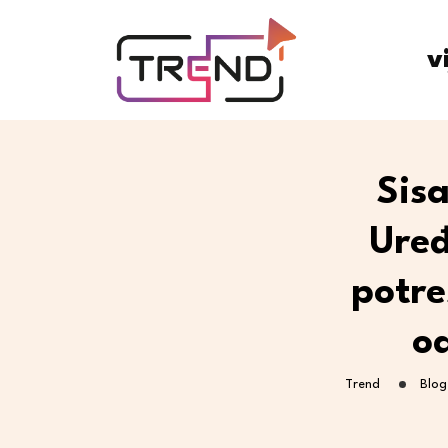
v
Sis
Uređ
potre
od
Trend
Blog