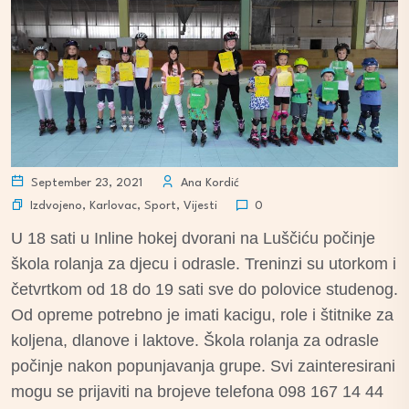
September 23, 2021
Ana Kordić
Izdvojeno
,
Karlovac
,
Sport
,
Vijesti
0
U 18 sati u Inline hokej dvorani na Luščiću počinje
škola rolanja za djecu i odrasle. Treninzi su utorkom i
četvrtkom od 18 do 19 sati sve do polovice studenog.
Od opreme potrebno je imati kacigu, role i štitnike za
koljena, dlanove i laktove. Škola rolanja za odrasle
počinje nakon popunjavanja grupe. Svi zainteresirani
mogu se prijaviti na brojeve telefona 098 167 14 44