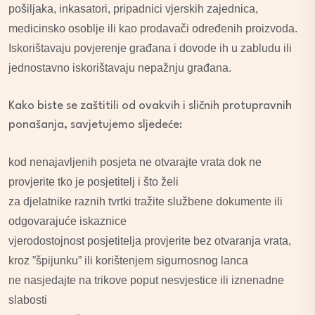
pošiljaka, inkasatori, pripadnici vjerskih zajednica,
medicinsko osoblje ili kao prodavači određenih proizvoda.
Iskorištavaju povjerenje građana i dovode ih u zabludu ili
jednostavno iskorištavaju nepažnju građana.
Kako biste se zaštitili od ovakvih i sličnih protupravnih
ponašanja, savjetujemo sljedeće:
kod nenajavljenih posjeta ne otvarajte vrata dok ne
provjerite tko je posjetitelj i što želi
za djelatnike raznih tvrtki tražite službene dokumente ili
odgovarajuće iskaznice
vjerodostojnost posjetitelja provjerite bez otvaranja vrata,
kroz ”špijunku” ili korištenjem sigurnosnog lanca
ne nasjedajte na trikove poput nesvjestice ili iznenadne
slabosti