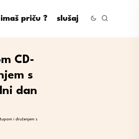
imaš priču ?
slušaj
om CD-
njem s
dni dan
tupom i druženjem s