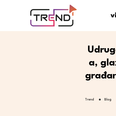
v
Udrug
a, gl
građan
Trend
Blog