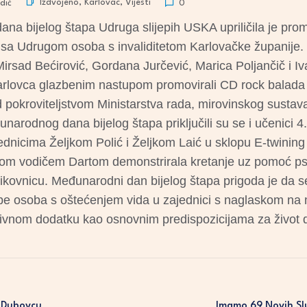
Izdvojeno
,
Karlovac
,
Vijesti
dić
0
 bijelog štapa Udruga slijepih USKA upriličila je pro
i sa Udrugom osoba s invaliditetom Karlovačke županije
 Mirsad Bećirović, Gordana Jurčević, Marica Poljančič i I
lovca glazbenim nastupom promovirali CD rock balada k
pokroviteljstvom Ministarstva rada, mirovinskog sustava, 
unarodnog dana bijelog štapa priključili su se i učenici 
ednicima Željkom Polić i Željkom Laić u sklopu E-twining 
 vodičem Dartom demonstrirala kretanje uz pomoć psa 
likovnicu. Međunarodni dan bijelog štapa prigoda je da s
be osoba s oštećenjem vida u zajednici s naglaskom na m
luzivnom dodatku kao osnovnim predispozicijama za život
 Dubovcu
Imamo 69 Novih Sl