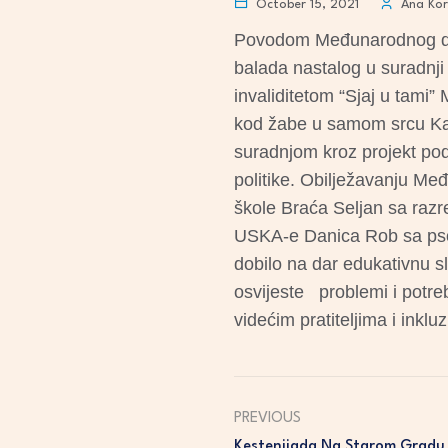
October 15, 2021
Ana Kor
Povodom Međunarodnog dana
balada nastalog u suradnj
invaliditetom “Sjaj u tami”
kod žabe u samom srcu Kar
suradnjom kroz projekt pod 
politike. Obilježavanju Međ
škole Braća Seljan sa razr
USKA-e Danica Rob sa psom
dobilo na dar edukativnu s
osvijeste problemi i potre
videćim pratiteljima i ink
PREVIOUS
Kestenijada Na Starom Gradu