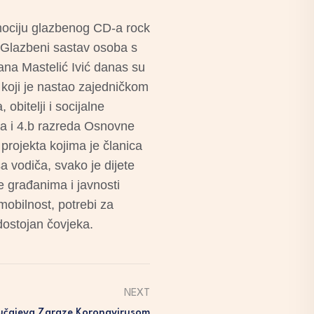
mociju glazbenog CD-a rock
. Glazbeni sastav osoba s
vana Mastelić Ivić danas su
oji je nastao zajedničkom
obitelji i socijalne
4.a i 4.b razreda Osnovne
projekta kojima je članica
vodiča, svako je dijete
e građanima i javnosti
obilnost, potrebi za
 dostojan čovjeka.
NEXT
učajeva Zaraze Koronavirusom