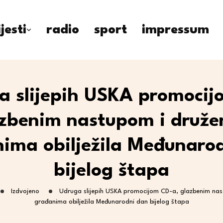
ijesti
radio
sport
impressum
a slijepih USKA promocij
azbenim nastupom i druže
ima obilježila Međunaro
bijelog štapa
Izdvojeno
Udruga slijepih USKA promocijom CD-a, glazbenim nas
građanima obilježila Međunarodni dan bijelog štapa