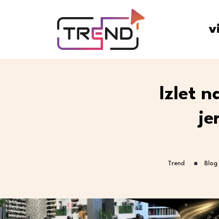
v
Izlet n
je
Trend
Blog