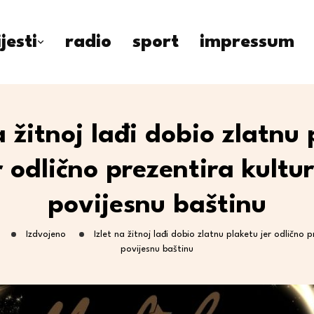
ijesti
radio
sport
impressum
a žitnoj lađi dobio zlatnu
r odlično prezentira kultu
povijesnu baštinu
Izdvojeno
Izlet na žitnoj lađi dobio zlatnu plaketu jer odlično 
povijesnu baštinu