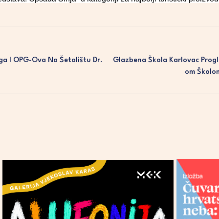
uga I OPG-Ova Na Šetalištu Dr.
Glazbena Škola Karlovac Prog
Om Školom