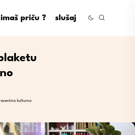
imaš priču ?
slušaj
 plaketu
rno
prezentira kulturno