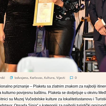
Izdvojeno
,
Karlovac
,
Kultura
,
Vijesti
rdić
0
acionalno priznanje – Plaketu sa zlatnim znakom za najbolji itinere
ira kulturno povijesnu baštinu. Plaketa se dodjeljuje u okviru 
itnici su Muzej Vučedolske kulture za lokalitet/ustanovu i Turist
redstava: Opsada Sinja“ u kategoriji za najbolji turistički proizvo