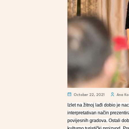
October 22, 2021
Ana Ko
Izlet na žitnoj lađi dobio je n
interpretativan način prezent
povijesnih gradova. Ostali dob
kulturno turistički proizvod „P