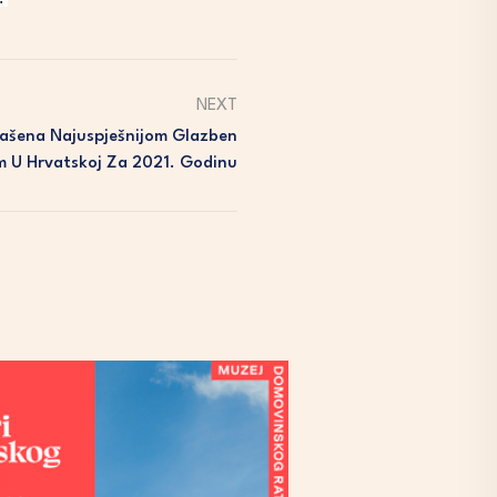
NEXT
lašena Najuspješnijom Glazben
 U Hrvatskoj Za 2021. Godinu