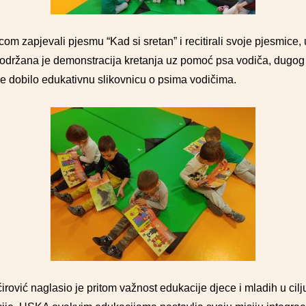
om zapjevali pjesmu “Kad si sretan” i recitirali svoje pjesmice
, održana je demonstracija kretanja uz pomoć psa vodiča, dugog 
r je dobilo edukativnu slikovnicu o psima vodičima.
vić naglasio je pritom važnost edukacije djece i mladih u cilju