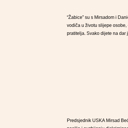
“Žabice” su s Mirsadom i Danic
vodiča u životu slijepe osobe
pratitelja. Svako dijete na da
Predsjednik USKA Mirsad Bećiro