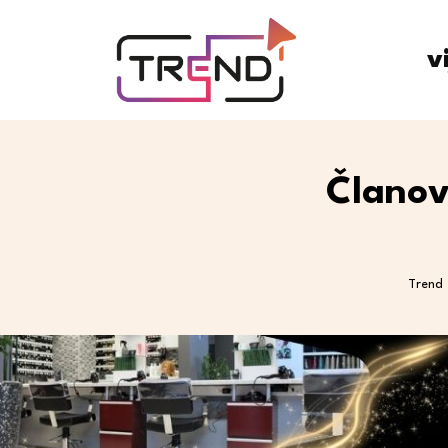
v
Članov
Trend