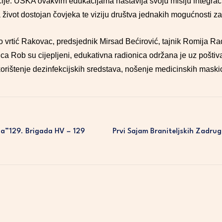
acije. USKA ovakvim edukacijama nastavlja svoju misiju integraci
život dostojan čovjeka te viziju društva jednakih mogućnosti za
tio vrtić Rakovac, predsjednik Mirsad Bećirović, tajnik Romija R
nica Rob su cijepljeni, edukativna radionica održana je uz pošti
korištenje dezinfekcijskih sredstava, nošenje medicinskih maski
a”129. Brigada HV – 129
Prvi Sajam Braniteljskih Zadru