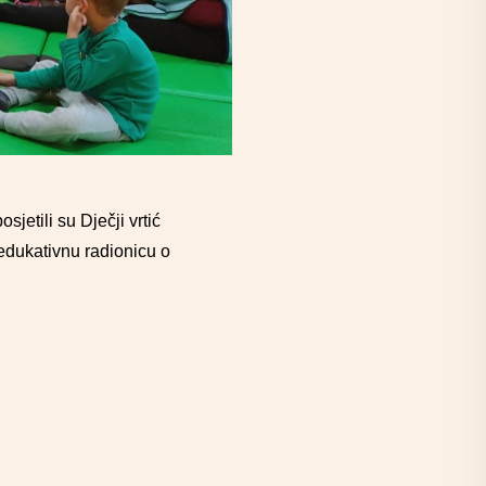
etili su Dječji vrtić
 edukativnu radionicu o