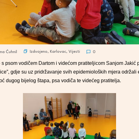
Izdvojeno
,
Karlovac
,
Vijesti
na Čuhnil
0
s psom vodičem Dartom i videćom pratiteljicom Sanjom Jakić posj
ce”, gdje su uz pridržavanje svih epidemioloških mjera održali
ć dugog bijelog štapa, psa vodiča te videćeg pratitelja.