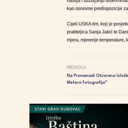
nasilja i suzbijanju diskrimin
kao osnovne predispozicije za 
Cijeli USKA tim, koji je posje
pratiteljica Sanja Jakić te Da
mjera, mjerenje temperature, 
PREVIOUS
Na Promenadi Otvorena Izložb
Metara Fotografija”