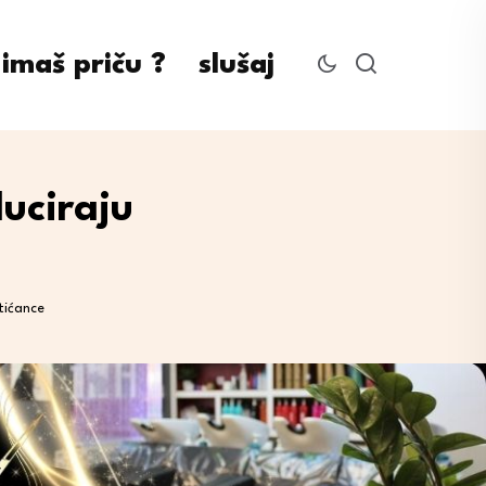
imaš priču ?
slušaj
uciraju
tićance