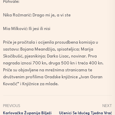
Pohvale:
Nika Rožmarić: Drago mi je, a vi ste
Mia Milković: Ili jesi ili nisi
Priče je pročitala i ocijenila prosudbena komisija u
sastavu: Bojana Meandžija, spisateljica; Marija
Skočibušić, pjesnikinja; Darko Lisac, novinar. Prva
nagrada iznosi 700 kn, druga 500 kn i treća 400 kn.
Priče su objavljene na mrežnima stranicama te
društvenim profilima Gradske knjižnice „Ivan Goran
Kovačić“ i Knjižnice za mlade.
PREVIOUS
NEXT
Karlovačka Županija Bilježi
Učenici Se Idućeg Tjedna Vrać