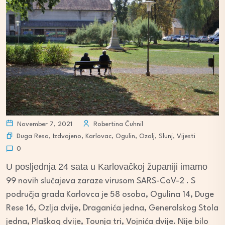
November 7, 2021
Robertina Čuhnil
Duga Resa
,
Izdvojeno
,
Karlovac
,
Ogulin
,
Ozalj
,
Slunj
,
Vijesti
0
U posljednja 24 sata u Karlovačkoj županiji imamo
99 novih slučajeva zaraze virusom SARS-CoV-2 . S
područja grada Karlovca je 58 osoba, Ogulina 14, Duge
Rese 16, Ozlja dvije, Draganića jedna, Generalskog Stola
jedna, Plaškog dvije, Tounja tri, Vojnića dvije. Nije bilo