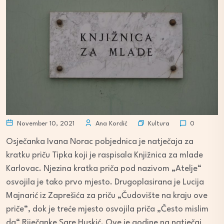
Kultura
November 10, 2021
Ana Kordić
0
Osječanka Ivana Norac pobjednica je natječaja za
kratku priču Tipka koji je raspisala Knjižnica za mlade
Karlovac. Njezina kratka priča pod nazivom „Atelje“
osvojila je tako prvo mjesto. Drugoplasirana je Lucija
Majnarić iz Zaprešića za priču „Čudovište na kraju ove
priče“, dok je treće mjesto osvojila priča „Često mislim
da“ Riječanke Sare Huskić. Ove je godine na natječaj