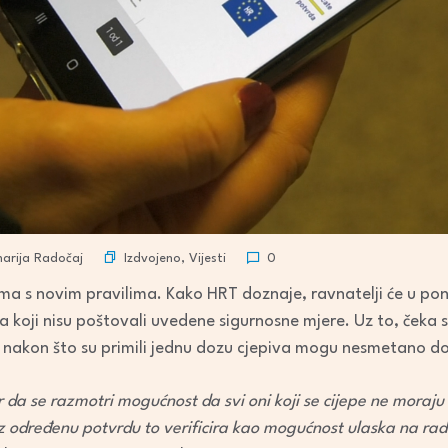
Izdvojeno
,
Vijesti
rija Radočaj
0
lama s novim pravilima. Kako HRT doznaje, ravnatelji će u pon
 koji nisu poštovali uvedene sigurnosne mjere. Uz to, čeka s
i nakon što su primili jednu dozu cjepiva mogu nesmetano do
r da se razmotri mogućnost da svi oni koji se cijepe ne moraj
z određenu potvrdu to verificira kao mogućnost ulaska na ra