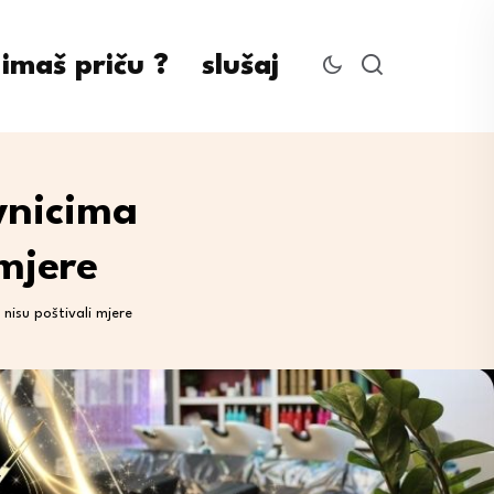
imaš priču ?
slušaj
vnicima
 mjere
 nisu poštivali mjere