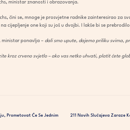
s, ministar znanosti i obrazovanja.
s, čini se, mnoge je prosvjetne radnike zainteresirao za svo
 cijepljenje one koji su još u dvojbi. I lakše bi se prebrodi
, ministar ponavlja –
dali smo upute, dajemo priliku svima, p
zite kroz crveno svjetlo – ako vas netko uhvati, platit ćete glo
nju, Prometovat Će Se Jednim
211 Novih Slučajeva Zaraze 