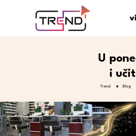
v
U pone
i uči
Trend
Blog