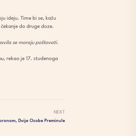
ju ideju. Time bi se, kažu
lo čekanje do druge doze.
ravila se moraju poštovati.
bu,
rekao je 17. studenoga
NEXT
Koronom, Dvije Osobe Preminule