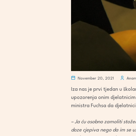
November 20, 2021
Anama
Iza nas je prvi tjedan u ško
upozorenja onim djelatnicima
ministra Fuchsa da djelatnic
– Ja ću osobno zamoliti stože
doze cjepiva nego da im se u