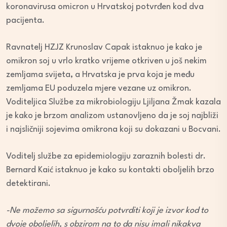
koronavirusa omicron u Hrvatskoj potvrđen kod dva
pacijenta.
Ravnatelj HZJZ Krunoslav Capak istaknuo je kako je
omikron soj u vrlo kratko vrijeme otkriven u još nekim
zemljama svijeta, a Hrvatska je prva koja je među
zemljama EU poduzela mjere vezane uz omikron.
Voditeljica Službe za mikrobiologiju Ljiljana Žmak kazala
je kako je brzom analizom ustanovljeno da je soj najbliži
i najsličniji sojevima omikrona koji su dokazani u Bocvani.
Voditelj službe za epidemiologiju zaraznih bolesti dr.
Bernard Kaić istaknuo je kako su kontakti oboljelih brzo
detektirani.
-Ne možemo sa sigurnošću potvrditi koji je izvor kod to
dvoje oboljelih, s obzirom na to da nisu imali nikakva