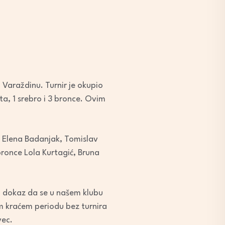
 Varaždinu. Turnir je okupio
ata, 1 srebro i 3 bronce. Ovim
 , Elena Badanjak, Tomislav
bronce Lola Kurtagić, Bruna
 i dokaz da se u našem klubu
m kraćem periodu bez turnira
vec.