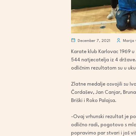
December 7, 2021
Marija 
Karate klub Karlovac 1969 u 
544 natjecatelja iz 4 države.
odličnim rezultatom su u uk
Zlatne medalje osvojili su Iv
Čordašev, Jan Canjar, Bruna B
Briški i Roko Palajsa.
-Ovaj vrhunski rezultat je p
odlično radi, pogotovo s ml
popravimo par stvari i još v