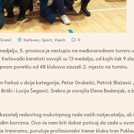
Karlovac
,
Sport
,
Vijesti
Granić
0
nedjelju, 5. prosinca je nastupio na međunarodnom turniru u
 Karlovački karatisti osvojili su 13 medalja, od kojih čak 9 zl
upnom poretku od 48 klubova zauzeli 2. mjesto na turniru.
an Farkaš u dvije kategorije, Petar Grubešić, Patrick Blažević
riški i Lucija Šegavić. Srebro je osvojila Elena Badanjak, a 
okazatelj redovitog mukotrpnog rada naših natjecatelja, ali
ađim borcima. Ovo će nam biti dobar poticaj da sada u ovo
iše treniramo, poručuje profesionalni trener kluba Ivan Pukla