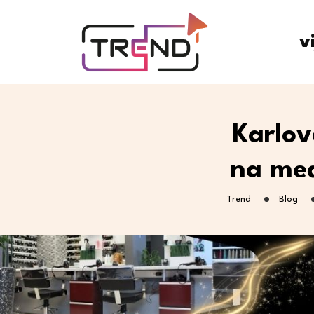
v
Karlov
na međ
Trend
Blog