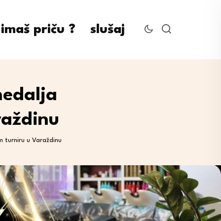
imaš priču ?
slušaj
medalja
raždinu
m turniru u Varaždinu