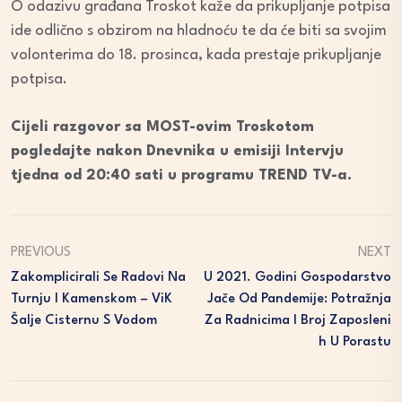
O odazivu građana Troskot kaže da prikupljanje potpisa
ide odlično s obzirom na hladnoću te da će biti sa svojim
volonterima do 18. prosinca, kada prestaje prikupljanje
potpisa.
Cijeli razgovor sa MOST-ovim Troskotom
pogledajte nakon Dnevnika u emisiji Intervju
tjedna od 20:40 sati u programu TREND TV-a.
PREVIOUS
NEXT
Zakomplicirali Se Radovi Na
U 2021. Godini Gospodarstvo
Turnju I Kamenskom – ViK
Jače Od Pandemije: Potražnja
Šalje Cisternu S Vodom
Za Radnicima I Broj Zaposleni
H U Porastu