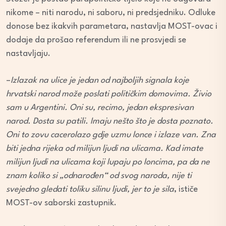
nikome – niti narodu, ni saboru, ni predsjedniku. Odluke
donose bez ikakvih parametara, nastavlja MOST-ovac i
dodaje da prošao referendum ili ne prosvjedi se
nastavljaju.
–
Izlazak na ulice je jedan od najboljih signala koje
hrvatski narod može poslati političkim domovima. Živio
sam u Argentini. Oni su, recimo, jedan ekspresivan
narod. Dosta su patili. Imaju nešto što je dosta poznato.
Oni to zovu cacerolazo gdje uzmu lonce i izlaze van. Zna
biti jedna rijeka od milijun ljudi na ulicama. Kad imate
milijun ljudi na ulicama koji lupaju po loncima, pa da ne
znam koliko si „odnarođen“ od svog naroda, nije ti
svejedno gledati toliku silinu ljudi, jer to je sila
, ističe
MOST-ov saborski zastupnik.