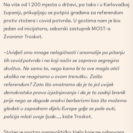
Na više od 1 200 mjesta u državi, pa tako i u Karlovačkoj
županiji, prikupljaju se potpisi građana za referendum
protiv stožera i covid potvrda. U gostima nam je bio
jedan od inicijatora, saborski zastupnik MOST-a
Zvonimir Troskot.
–
Uvidjeli smo mnoge nelogičnosti i anomalije po pitanju
tih covid potvrda i na koji način se zapravo segregira
društvo. Ne samo to, nego kamo bi to sve moglo otići
ukoliko ne reagiramo u ovom trenutku. Zašto
referendum? Zato što smatramo da je to još uvijek
demokratsko pravo izjašnjavanja i da je to zadnji branik
prije nego se dogode onakvi barbarizmi kao što možemo
gledati u zapadnom dijelu Europe gdje se pale auti,
policija mlati svoje ljude…
, kaže Troskot.
Stožer je postao parapolitičko tijelo koje ne odgovara