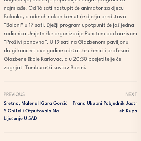
najmlađe. Od 16 sati nastupit će animator za djecu
Balonko, a odmah nakon krenut će dječja predstava
“Baloni” u 17 sati. Dječji program upotpunit će još jedna
radionica Umjetničke organizacije Punctum pod nazivom
“Proživi ponovno”. U 19 sati na Glazbenom paviljonu
drugi koncert ove godine održat će učenici i profesori
Glazbene škole Karlovac, a u 20:30 posjetitelje će
zagrijati Tamburaški sastav Boemi.
PREVIOUS
NEXT
Sretno, Malena! Kiara Goršić
Prana Ukupni Pobjednik Jastr
S Obitelji Otputovala Na
Eb Kupa
Liječenje U SAD