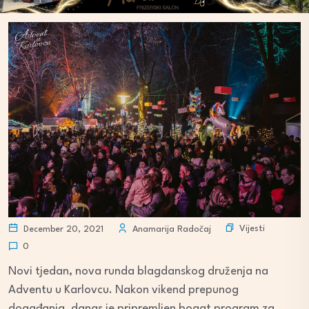
Vijesti
December 20, 2021
Anamarija Radočaj
0
Novi tjedan, nova runda blagdanskog druženja na
Adventu u Karlovcu. Nakon vikend prepunog
događanja, danas je pripremljen bogat program za