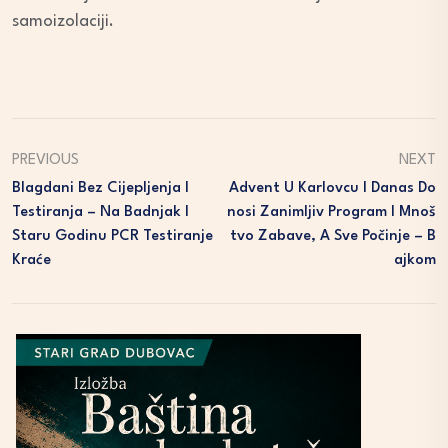
samoizolaciji.
PREVIOUS
NEXT
Blagdani Bez Cijepljenja I
Advent U Karlovcu I Danas Do
Testiranja – Na Badnjak I
Nosi Zanimljiv Program I Mnoš
Staru Godinu PCR Testiranje
Tvo Zabave, A Sve Počinje – B
Kraće
Ajkom