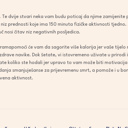
ko. Te dvije stvari neka vam budu poticaj da njime zamijenit
v niz prednosti koje ima 150 minuta fizičke aktivnosti tjedno.
uč nosi čitav niz negativnih posljedica.
amapomoći će vam da sagorite više kalorija jer vaše tijelo 
zdrave navike. Dok šetate, vi istovremeno uživate u prirodi i
tate koliko ste hodali jer upravo to vam može biti motivacija
nja smanjuješanse za prijevremenu smrt, a pomože i u borbi
tvena aktivnost.