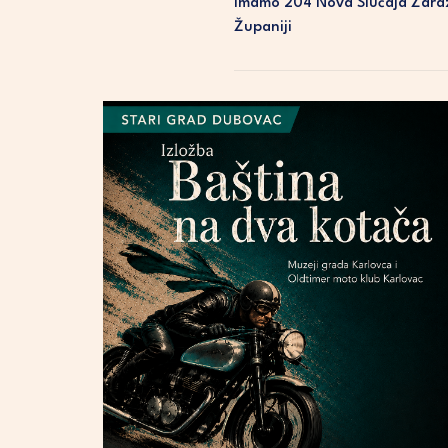
Imamo 204 Nova Slučaja Zara
Županiji