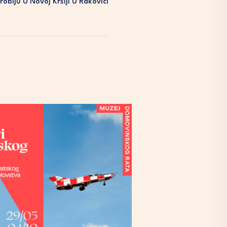
blju U Novoj Kršlji U Rakovici