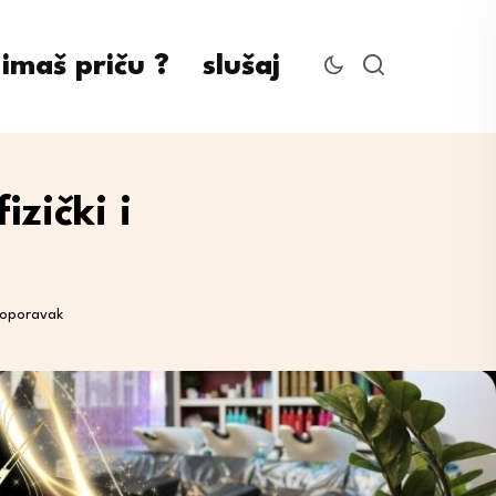
imaš priču ?
slušaj
zički i
i oporavak