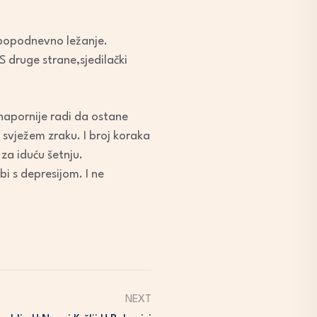
e popodnevno ležanje.
 S druge strane,sjedilački
napornije radi da ostane
 svježem zraku. I broj koraka
 za iduću šetnju.
 s depresijom. I ne
NEXT