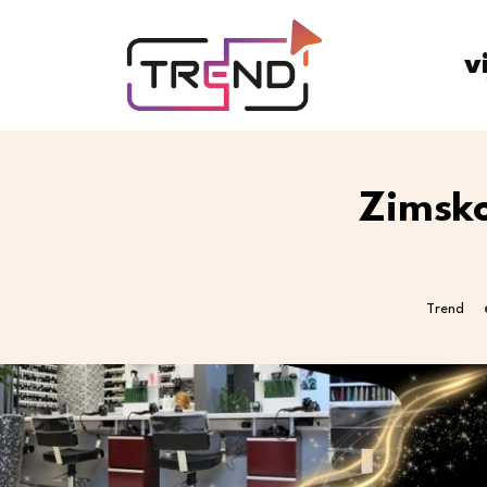
v
Zimsko
Trend