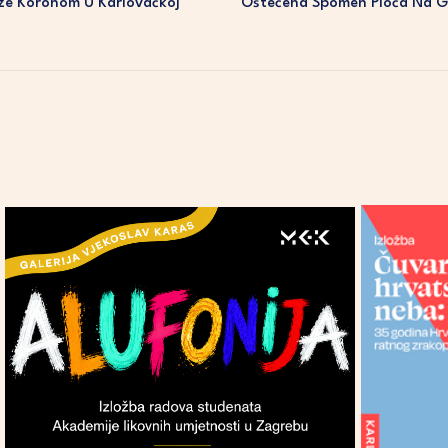
ze Koronom U Karlovačkoj
Oštećena Spomen Ploča Na Gro