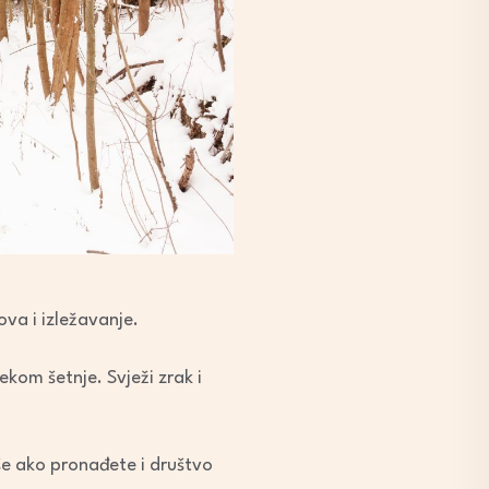
ova i izležavanje.
ekom šetnje. Svježi zrak i
kše ako pronađete i društvo