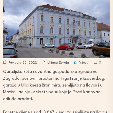
Vijesti
February 25, 2022
Ljiljana Zoroja
0
Obiteljska kuća i dvorišna gospodarska zgrada na
Zagradu, poslovni prostori na Trgu Franje Ksaverskog,
garaža u Ulici kneza Branimira, zemljišta na Ilovcu i u
Matka Laginje –nekretnine su koje je Grad Karlovac
odlučio prodati.
Početne cijene su od 13.847 kuna, za zemljište na Ilovcu,