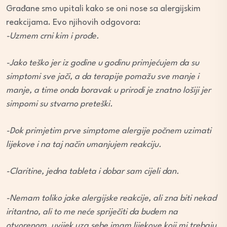
Građane smo upitali kako se oni nose sa alergijskim
reakcijama. Evo njihovih odgovora:
-Uzmem crni kim i prođe.
-Jako teško jer iz godine u godinu primjećujem da su
simptomi sve jači, a da terapije pomažu sve manje i
manje, a time onda boravak u prirodi je znatno lošiji jer
simpomi su stvarno preteški.
-Dok primjetim prve simptome alergije počnem uzimati
lijekove i na taj način umanjujem reakciju.
-Claritine, jedna tableta i dobar sam cijeli dan.
-Nemam toliko jake alergijske reakcije, ali zna biti nekad
iritantno, ali to me neće spriječiti da budem na
otvorenom, uvijek uza sebe imam lijekove koji mi trebaju