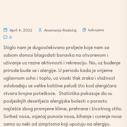
Izdvojeno
April 4, 2022
Anamarija Radočaj
0
Stiglo nam je dugoočekivano proljeće koje nam sa
sobom donosi blagodati boravka na otvorenom i
uživanje uz razne aktivnosti i rekreaciju. No, uz buđenje
prirode bude se i alergije. U periodu kada je vrijeme
uglavnom suho i toplo, uz visoki tlak zraka i vlažnost
oslobađaju se velike količine peludi što kod alergičara
stvara brojne poteškoće. Statistika pokazuje da su
posljednjih desetljeća alergijske bolesti u porastu
najčešće zbog promjene klime, prehrane i životnog stila.
Svrbež nosa, osjećaj punoće nosa, kihanje i curenje nosa
samo su neki od simptoma koji upućuju na alergiju.