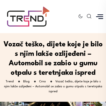
Vozač teško, dijete koje je bilo
s njim lakše ozlijeđeni –
Automobil se zabio u gumu
otpalu s teretnjaka ispred
Trend
Blog
Crno
Vozač teško, dijete koje je bilo s
njim lakše ozlijeđeni – Automobil se zabio u gumu otpalu s teretnjaka
ispred