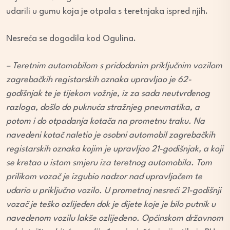
udarili u gumu koja je otpala s teretnjaka ispred njih.
Nesreća se dogodila kod Ogulina.
– Teretnim automobilom s pridodanim priključnim vozilom
zagrebačkih registarskih oznaka upravljao je 62-
godišnjak te je tijekom vožnje, iz za sada neutvrđenog
razloga, došlo do puknuća stražnjeg pneumatika, a
potom i do otpadanja kotača na prometnu traku. Na
navedeni kotač naletio je osobni automobil zagrebačkih
registarskih oznaka kojim je upravljao 21-godišnjak, a koji
se kretao u istom smjeru iza teretnog automobila. Tom
prilikom vozač je izgubio nadzor nad upravljačem te
udario u priključno vozilo. U prometnoj nesreći 21-godišnji
vozač je teško ozlijeđen dok je dijete koje je bilo putnik u
navedenom vozilu lakše ozlijeđeno. Općinskom državnom