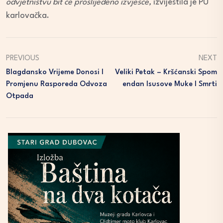
odvjetništvu bit će proslijeđeno izvješće,
izvijestila je PU
karlovačka.
PREVIOUS
NEXT
Blagdansko Vrijeme Donosi I
Veliki Petak – Kršćanski Spom
Promjenu Rasporeda Odvoza
Endan Isusove Muke I Smrti
Otpada