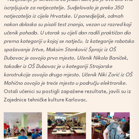
iscrpljujuće za natjecatelje. Sudjelovalo je preko 350
natjecatelja iz cijele Hrvatske.
U ponedjeljak, odmah
nakon dolaska su pisali test znanja, vezan uz razred koji
učenik pohađa. U utorak su cijeli dan radili praktičan dio
prema kategoriji u kojoj se natječu. Iz kategorije robotsko
spašavanje žrtve, Maksim Stanković Šprajc iz OŠ
Dubovac je osvojio prvo mjesto. Učenik Nikola Baniček,
također iz OŠ Dubovac je u kategoriji Strojarske
konstrukcije osvojio drugo mjesto. Učenik Niki Zorić iz OŠ
Mahično osvojio je treće mjesto u području elektronike.
Ostali učenici su postigli zapažene rezultate, javili su iz
Zajednice tehničke kulture Karlovac.