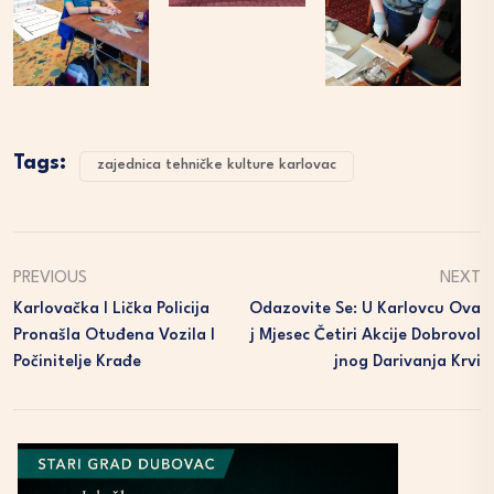
Tags:
zajednica tehničke kulture karlovac
PREVIOUS
NEXT
Karlovačka I Lička Policija
Odazovite Se: U Karlovcu Ova
Pronašla Otuđena Vozila I
J Mjesec Četiri Akcije Dobrovol
Počinitelje Krađe
Jnog Darivanja Krvi