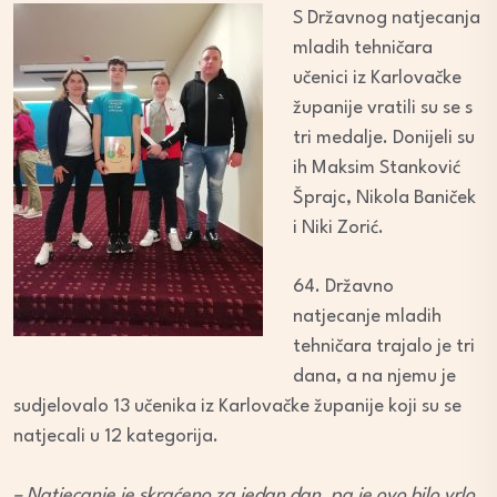
S Državnog natjecanja
mladih tehničara
učenici iz Karlovačke
županije vratili su se s
tri medalje. Donijeli su
ih Maksim Stanković
Šprajc, Nikola Baniček
i Niki Zorić.
64. Državno
natjecanje mladih
tehničara trajalo je tri
dana, a na njemu je
sudjelovalo 13 učenika iz Karlovačke županije koji su se
natjecali u 12 kategorija.
– Natjecanje je skraćeno za jedan dan, pa je ovo bilo vrlo