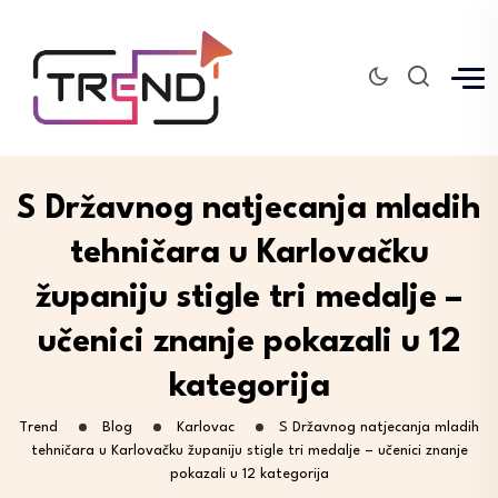
S Državnog natjecanja mladih
tehničara u Karlovačku
županiju stigle tri medalje –
učenici znanje pokazali u 12
kategorija
Trend
Blog
Karlovac
S Državnog natjecanja mladih
tehničara u Karlovačku županiju stigle tri medalje – učenici znanje
pokazali u 12 kategorija