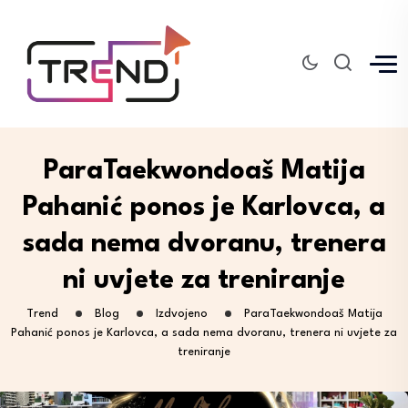
ParaTaekwondoaš Matija
Pahanić ponos je Karlovca, a
sada nema dvoranu, trenera
ni uvjete za treniranje
Trend
Blog
Izdvojeno
ParaTaekwondoaš Matija
Pahanić ponos je Karlovca, a sada nema dvoranu, trenera ni uvjete za
treniranje