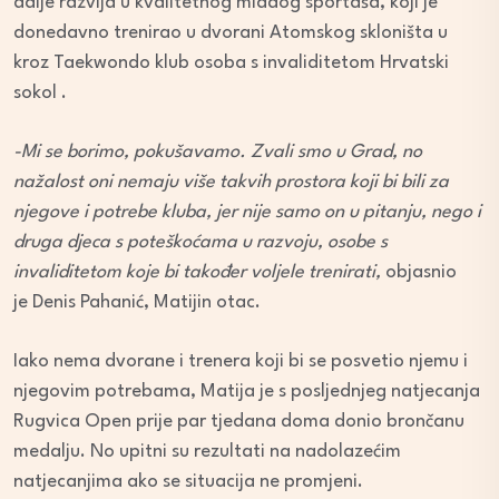
dalje razvija u kvalitetnog mladog sportaša, koji je
donedavno trenirao u dvorani Atomskog skloništa u
kroz Taekwondo klub osoba s invaliditetom Hrvatski
sokol .
-Mi se borimo, pokušavamo. Zvali smo u Grad, no
nažalost oni nemaju više takvih prostora koji bi bili za
njegove i potrebe kluba, jer nije samo on u pitanju, nego i
druga djeca s poteškoćama u razvoju, osobe s
invaliditetom koje bi također voljele trenirati,
objasnio
je Denis Pahanić, Matijin otac.
Iako nema dvorane i trenera koji bi se posvetio njemu i
njegovim potrebama, Matija je s posljednjeg natjecanja
Rugvica Open prije par tjedana doma donio brončanu
medalju. No upitni su rezultati na nadolazećim
natjecanjima ako se situacija ne promjeni.