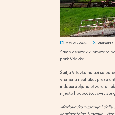
May 23, 2022
Anamarija 
Samo desetak kilometara od 
park Vrlovka.
Špilja Vrlovka nalazi se pore
vremena neolitika, preko ant
indoeuropljana otvaralo nebo
mjesto hodočašća, svetište gd
-Karlovačka županija i dalje 
kontinentalne županije. Vjer