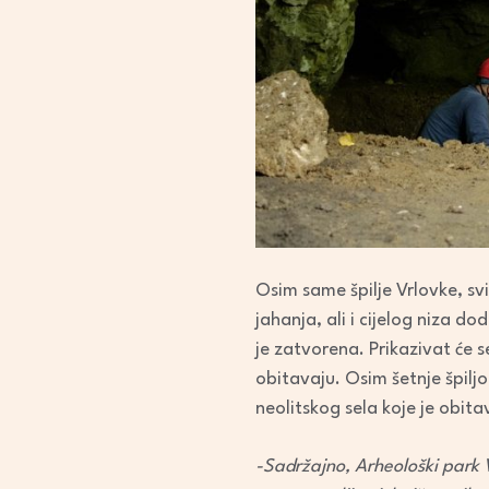
Osim same špilje Vrlovke, svi 
jahanja, ali i cijelog niza 
je zatvorena. Prikazivat će se 
obitavaju. Osim šetnje špilj
neolitskog sela koje je obit
-Sadržajno, Arheološki park V