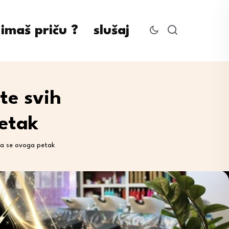
imaš priču ?
slušaj
te svih
petak
ara se ovoga petak