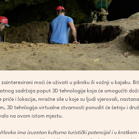
zainteresirani moći će uživati u pikniku ili vožnji u kajaku. B
dodatnog sadržaja poput 3D tehnologije koja će omogućiti doži
priče i lokacije, mračne sile u koje su ljudi vjerovali, nastanak 
om, 3D tehnlogija virtualne stvarnosti ponudit će šetnju i dr
avalo na ovom istom mjestu.
rlovka ima izuzetan kulturno turistički potencijal i u kratkom 