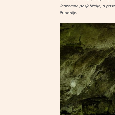
inozemne posjetitelje, a pose
županije.