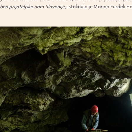
bno prijateljske nam Slovenije,
istaknula je Marina Furdek Ha