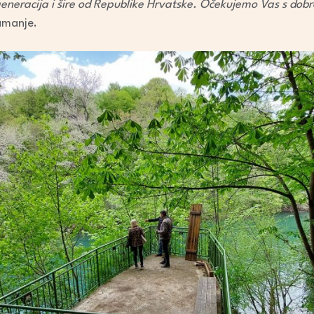
 generacija i šire od Republike Hrvatske. Očekujemo Vas s dob
amanje.