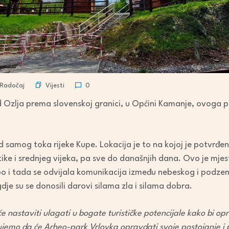
Vijesti
Radočaj
0
Ozlja prema slovenskoj granici, u Općini Kamanje, ovoga p
d samog toka rijeke Kupe. Lokacija je to na kojoj je potvrđe
ike i srednjeg vijeka, pa sve do današnjih dana. Ovo je mjes
 i tada se odvijala komunikacija između nebeskog i podzemn
je su se donosili darovi silama zla i silama dobra.
će nastaviti ulagati u bogate turističke potencijale kako bi op
ujemo da će Arheo-park Vrlovka opravdati svoje postojanje i 