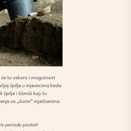
it će tu uskoro i mogućnost
vljaj špilje u mjesecima kada
špilje i šišmiši koji tu
uženje sa „živim“ mještanima
će periodu postati