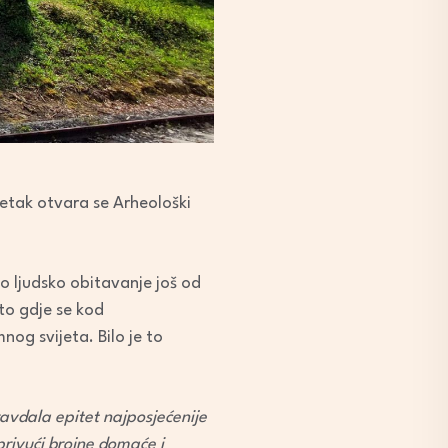
etak otvara se Arheološki
no ljudsko obitavanje još od
to gdje se kod
og svijeta. Bilo je to
ravdala epitet najposjećenije
privući brojne domaće i