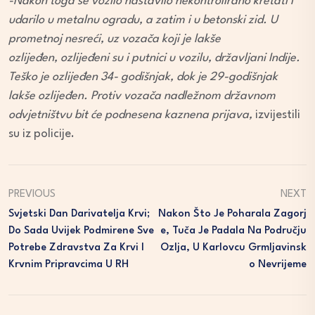
-Nakon toga se vozilo nastavilo nekontrolirano kretati i
udarilo u metalnu ogradu, a zatim i u betonski zid. U
prometnoj nesreći, uz vozača koji je lakše
ozlijeđen, ozlijeđeni su i putnici u vozilu, državljani Indije.
Teško je ozlijeđen 34- godišnjak, dok je 29-godišnjak
lakše ozlijeđen. Protiv vozača nadležnom državnom
odvjetništvu bit će podnesena kaznena prijava,
izvijestili
su iz policije.
PREVIOUS
NEXT
Svjetski Dan Darivatelja Krvi;
Nakon Što Je Poharala Zagorj
Do Sada Uvijek Podmirene Sve
E, Tuča Je Padala Na Području
Potrebe Zdravstva Za Krvi I
Ozlja, U Karlovcu Grmljavinsk
Krvnim Pripravcima U RH
O Nevrijeme