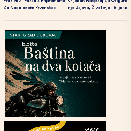
Prozivku I Počeo S Pripremama
Vrijedan Natječaj Za Osigura
Za Nadolazeće Prvenstvo
Nje Usjeva, Životinja I Biljaka