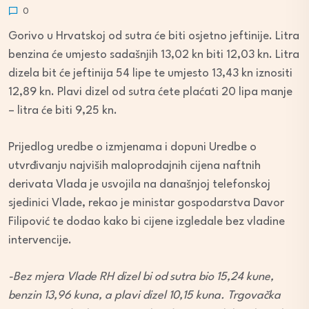
0
Gorivo u Hrvatskoj od sutra će biti osjetno jeftinije. Litra
benzina će umjesto sadašnjih 13,02 kn biti 12,03 kn. Litra
dizela bit će jeftinija 54 lipe te umjesto 13,43 kn iznositi
12,89 kn. Plavi dizel od sutra ćete plaćati 20 lipa manje
– litra će biti 9,25 kn.
Prijedlog uredbe o izmjenama i dopuni Uredbe o
utvrđivanju najviših maloprodajnih cijena naftnih
derivata Vlada je usvojila na današnjoj telefonskoj
sjedinici Vlade, rekao je ministar gospodarstva Davor
Filipović te dodao kako bi cijene izgledale bez vladine
intervencije.
-Bez mjera Vlade RH dizel bi od sutra bio 15,24 kune,
benzin 13,96 kuna, a plavi dizel 10,15 kuna. Trgovačka