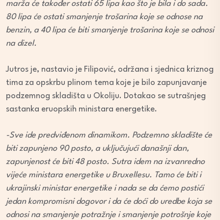
marža će također ostati 65 lipa kao što je bila i do sada.
80 lipa će ostati smanjenje trošarina koje se odnose na
benzin, a 40 lipa će biti smanjenje trošarina koje se odnosi
na dizel.
Jutros je, nastavio je Filipović, održana i sjednica kriznog
tima za opskrbu plinom tema koje je bilo zapunjavanje
podzemnog skladišta u Okoliju. Dotakao se sutrašnjeg
sastanka eruopskih ministara energetike.
-Sve ide predviđenom dinamikom. Podzemno skladište će
biti zapunjeno 90 posto, a uključujući današnji dan,
zapunjenost će biti 48 posto. Sutra idem na izvanredno
vijeće ministara energetike u Bruxellesu. Tamo će biti i
ukrajinski ministar energetike i nada se da ćemo postići
jedan kompromisni dogovor i da će doći do uredbe koja se
odnosi na smanjenje potražnje i smanjenje potrošnje koje