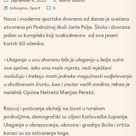
September 6, 2022
Marta Vuković
Izdvojeno
,
Sport
0
Nova i moderna sportska dvorana od danas je svečano
otvorena pri Područnoj školi Jarče Polje. Škola i dvorana
jedan su kompleks koji svakodnevno od ove jeseni
koristi 60 učenika.
–
Ulaganje u ovu dvoranu bilo je ulaganju u bolje sutra
ove općine. Iako smo malo mjesto, naši mještani
zaslužuju i trebaju imati jednake mogućnosti sudjelovanja
u društvenom životu, kao i unutar većih sredina
, rekao je
načelnik Općine Netretić Marijan Peretić.
Razvoj i poticanje obitelji na život u ruralnim
područjima, demografski su ciljevi Karlovačke županije.
Ulaganje u obrazovanje, obnova i gradnja škola i vrtića
koraci su za ostvarenje toga.