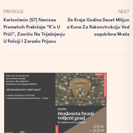
PREVIOUS
NEXT
Karlovčanin (57) Nanizao
Do Kraja Godine Devet Milijun
Prometnih Prekršaja “k’o U
A Kuna Za Rekonstrukciju Vod
Priči”, Završio Na Triježnjenju
Oopskrbne Mreže
U Policiji I Zaradio Prijavu