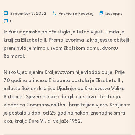
Izdvojeno
September 8, 2022
Anamarija Radočaj
0
Iz Buckingamske palače stigla je tužna vijest. Umrla je
kraljica Elizabeta II. Prema izvorima iz kraljevske obitelji,
preminula je mirno u svom škotskom domu, dvorcu
Balmoral.
Nitko Ujedinjenim Kraljevstvom nije vladao dulje. Prije
70 godina princeza Elizabeta postala je Elizabeta II.,
milošću Božjom kraljica Ujedinjenog Kraljevstva Velike
Britanije i Sjeverne Irske i drugih carstava i teritorija,
vladarica Commonwealtha i braniteljica vjere. Kraljicom
je postala u dobi od 25 godina nakon iznenadne smrti
oca, kralja Đure VI. 6. veljače 1952.