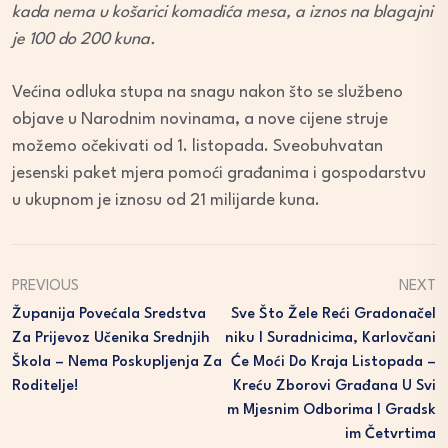
kada nema u košarici komadića mesa, a iznos na blagajni
je 100 do 200 kuna.
Većina odluka stupa na snagu nakon što se službeno
objave u Narodnim novinama, a nove cijene struje
možemo očekivati od 1. listopada. Sveobuhvatan
jesenski paket mjera pomoći građanima i gospodarstvu
u ukupnom je iznosu od 21 milijarde kuna.
PREVIOUS
NEXT
Županija Povećala Sredstva
Sve Što Žele Reći Gradonačel
Za Prijevoz Učenika Srednjih
Niku I Suradnicima, Karlovčani
Škola – Nema Poskupljenja Za
Će Moći Do Kraja Listopada –
Roditelje!
Kreću Zborovi Građana U Svi
M Mjesnim Odborima I Gradsk
Im Četvrtima