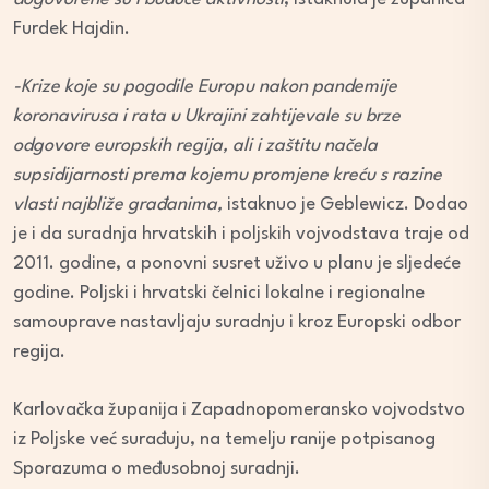
Furdek Hajdin.
-Krize koje su pogodile Europu nakon pandemije
koronavirusa i rata u Ukrajini zahtijevale su brze
odgovore europskih regija, ali i zaštitu načela
supsidijarnosti prema kojemu promjene kreću s razine
vlasti najbliže građanima,
istaknuo je Geblewicz. Dodao
je i da suradnja hrvatskih i poljskih vojvodstava traje od
2011. godine, a ponovni susret uživo u planu je sljedeće
godine. Poljski i hrvatski čelnici lokalne i regionalne
samouprave nastavljaju suradnju i kroz Europski odbor
regija.
Karlovačka županija i Zapadnopomeransko vojvodstvo
iz Poljske već surađuju, na temelju ranije potpisanog
Sporazuma o međusobnoj suradnji.