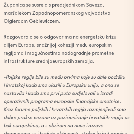
Županica se susrela s predsjednikom Saveza,
maršalekom Zapadnopomeranskog vojvodstva
Olgierdom Geblewiczem.
Razgovaralo se o odgovorima na energetsku krizu
diljem Europe, snažnijoj koheziji među europskim
regijama i mogućnostima nadogradnje prometne
infrastrukture srednjoeuropskih zemalja.
-Poljske regije bile su među prvima koje su dale podršku
Hrvatskoj kada smo ulazili u Europsku uniju, a ona se
nastavila i kada smo prvi puta sudjelovali u izradi
operativnih programa europske financijske omotnice.
Kroz forume poljskih i hrvatskih regija razmjenjivali smo
dobre prakse vezane uz pozicioniranje hrvatskih regija uz
bok europskima, a s obzirom na nove izazove
dogovorene su i buduće aktivnosti
, istaknula je županica