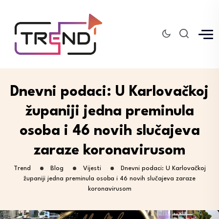
Dnevni podaci: U Karlovačkoj
županiji jedna preminula
osoba i 46 novih slučajeva
zaraze koronavirusom
Trend
Blog
Vijesti
Dnevni podaci: U Karlovačkoj
županiji jedna preminula osoba i 46 novih slučajeva zaraze
koronavirusom