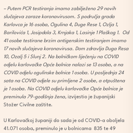
– Putem PCR testiranja imamo zabilježeno 29 novih
slučajeva zaraze koronavirusom. S područja grada
Karlovca je 16 osoba, Ogulina 4, Duge Rese 1, Ozlja 1,
Barilovića 1, Josipdola 3, Krnjaka 1, Lasinje 1 Plaškog 1. Od
41 osobe testirane brzim antigenskim testiranjem imamo
17 novih slučajeva koronavirusa. Dom zdravlja Duga Resa
10, Ozalj 5 i Slunj 2. Na bolničkom liječenju na COVID
odjelu karlovačke Opće bolnice nalazi se 13 osoba, a na
COVID odjelu ogulinske bolnice 1 osoba. U posljednja 24
sata na COVID odjele su primljene 2 osobe, a otpuštena
je 1 osoba. Na COVID odjelu karlovačke Opće bolnice je
preminula 79-godišnja žena,
izvijestio je županijski
Stožer Civilne zaštite.
U Karlovačkoj županiji do sada je od COVID-a oboljela
41.071 osoba, preminulo je u bolnicama 835 te 49